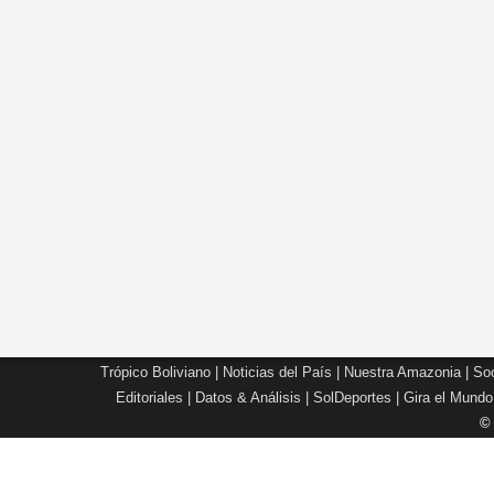
Trópico Boliviano
|
Noticias del País
|
Nuestra Amazonia
|
Soc
Editoriales
|
Datos & Análisis
|
SolDeportes
|
Gira el Mundo
©