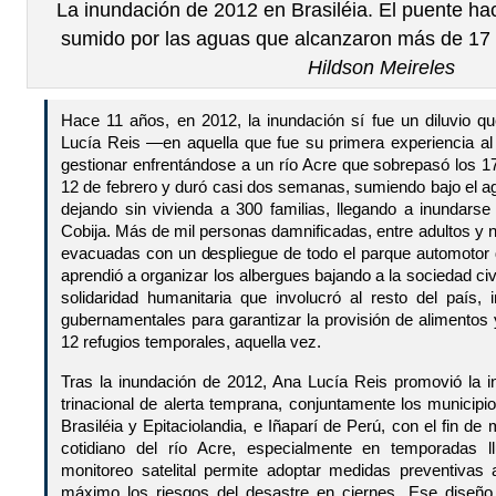
La inundación de 2012 en Brasiléia. El puente ha
sumido por las aguas que alcanzaron más de 17 
Hildson Meireles
Hace 11 años, en 2012, la inundación sí fue un diluvio q
Lucía Reis —en aquella que fue su primera experiencia a
gestionar enfrentándose a un río Acre que sobrepasó los 1
12 de febrero y duró casi dos semanas, sumiendo bajo el ag
dejando sin vivienda a 300 familias, llegando a inundarse 
Cobija. Más de mil personas damnificadas, entre adultos y
evacuadas con un despliegue de todo el parque automotor d
aprendió a organizar los albergues bajando a la sociedad ci
solidaridad humanitaria que involucró al resto del país, 
gubernamentales para garantizar la provisión de alimentos y
12 refugios temporales, aquella vez.
Tras la inundación de 2012, Ana Lucía Reis promovió la in
trinacional de alerta temprana, conjuntamente los municipio
Brasiléia y Epitaciolandia, e Iñaparí de Perú, con el fin d
cotidiano del río Acre, especialmente en temporadas l
monitoreo satelital permite adoptar medidas preventivas 
máximo los riesgos del desastre en ciernes. Ese diseño