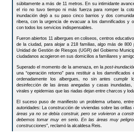
súbitamente a más de 11 metros. En su intimidante avanc
el río no tuvo tiempo ni más fuerza para romper la cot
inundación dejó a su paso cinco barrios y dos comunid
ribera, con la urgencia de evacuar a los damnificados y o
con todos los servicios indispensables.
Fueron abiertos 11 albergues en coliseos, centros educativo
de la ciudad, para alojar a 218 familias, algo más de 800
Unidad de Gestión de Riesgos (UGR) del Gobierno Municip
ciudadanos acogieron en sus domicilios a familiares y amigos
Superado el momento de la amenaza, en la
post-inundació
una “operación retorno” para restituir a los damnificados
ordenadamente los albergues, no sin antes cumplir lo
desinfección de las áreas anegadas y casas inundadas,
virales y epidemias que las riadas dejan entre charcos y lod
El suceso puso de manifiesto un problema urbano, entre
autoridades: La construcción de viviendas sobre las orillas 
áreas ya no se debía construir, pero se volvieron a const
debemos tomar muy en serio. En las áreas muy peligr
construcciones
”, reclamó la alcaldesa Reis.