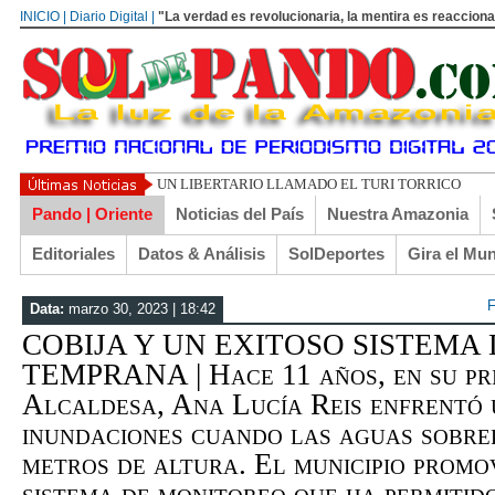
INICIO | Diario Digital |
"La verdad es revolucionaria, la mentira es reacciona
ASÍ SE DERROTÓ A GAR
Pando | Oriente
Noticias del País
Nuestra Amazonia
Editoriales
Datos & Análisis
SolDeportes
Gira el Mu
F
Data:
marzo 30, 2023 | 18:42
COBIJA Y UN EXITOSO SISTEMA
TEMPRANA | Hace 11 años, en su pri
Alcaldesa, Ana Lucía Reis enfrentó 
inundaciones cuando las aguas sobre
metros de altura. El municipio promo
sistema de monitoreo que ha permitido