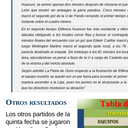
Huanuni, se animó apenas dos minutos después de iniciarse el par
León que mostró sin ambages la garra pandina. Cinco minutos
marcó el segundo gol de la U de Pando cerrando el primer tiempo c
visitante sobre el cuadro minero.
En el segundo tiempo EMinera Huanuni fue más resistente y ofensi
atacaba obligando a los locales cerrar filas y buscar el contrago
minutos finales del encuentro con un gol que Edwin Cuéllar marcó 
luego Wellington Martins marcó el segundo tanto local, a los 78 
parecía destinado al empate. Sin embargo a los 82 minutos los loca
área, ejecutándose un penal a favor de la U a cargo de Castedo qu
de la victoria y del invicto absoluto.
Según admitió La Patria de Oruro respecto a la frustración de EMine
el equipo orureño se quedó con un pie fuera para acceder al primer 
manera ascender a la Liga, pues los puntos no le alcanzarán a la h
que los directivos mostraron su desazón
”.
Otros resultados
Los otros partidos de la
quinta fecha se jugaron