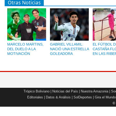
Otras Noticias
MARCELO MARTINS,
GABRIEL VILLAMIL:
EL FÚTBOL D
DEL DUELO A LA
NACIÓ UNA ESTRELLA
CASTAÑA FL
MOTIVACIÓN
GOLEADORA
EN LAS RIBE
Trópico Boliviano
|
Noticias del País
|
Nuestra Amazonia
|
Soc
Editoriales
|
Datos & Análisis
|
SolDeportes
|
Gira el Mundo
©