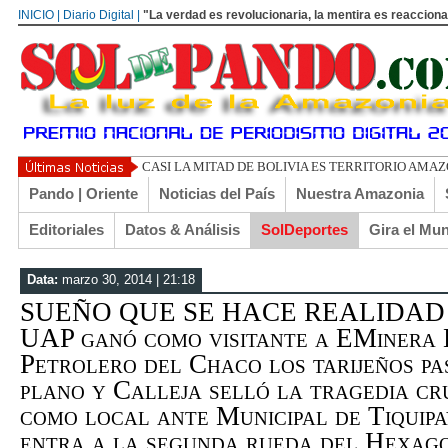
INICIO | Diario Digital |
"La verdad es revolucionaria, la mentira es reacciona
UN LIBERTARIO L
Pando | Oriente
Noticias del País
Nuestra Amazonia
Editoriales
Datos & Análisis
SolDeportes
Gira el Mu
Data:
marzo 30, 2014 | 21:18
SUEÑO QUE SE HACE REALIDAD | E
UAP ganó como visitante a EMinera 
Petrolero del Chaco los tarijeños p
plano y Calleja selló la tragedia cr
como local ante Municipal de Tiquipa
entra a la segunda rueda del Hexag