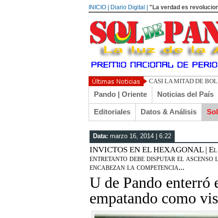
INICIO | Diario Digital |
"La verdad es revolucion
UN LIBERTARIO LL
Pando | Oriente
Noticias del País
Editoriales
Datos & Análisis
So
Data:
marzo 16, 2014 | 6:22
INVICTOS EN EL HEXAGONAL | El equi
entretanto debe disputar el ascenso 
encabezan la competencia...
U de Pando enterró 
empatando como visit