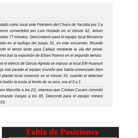
rotado como local ante Petrolero del Chaco de Yacuiba por 3 a
eron convertidos por Luis Hurtado en el minuto 42, Jeison
rales 77 minutos.
Descontaron para el equipo local Benancio
án en el epílogo del juego, 91, en este encuentro. Ricardo
ir el tercer tanto para Calleja mediante la vía del penal.
os tras la expulsión de Eliseo Ramos en el segundo tiempo.
i el elenco de García Agreda se impuso al local EM Huanuni
deja mal parado al equipo orureño que había comenzado bien
l plantel local comenzó en el minuto 19, cuando el defensor
 balón la envía al fondo de su arco, era el 0 a 1.
no Mancilla a los 21í, mientras que Cristian Cucaro convirtió
Fernando Vargas a los 85. Descontó para el equipo minero
 53.