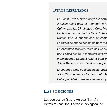
Otros resultados
En Santa Cruz el club Calleja fue der
2 cuyos goles para los ganadores fu
Quiñones a los 55 minutos y Omar Mo
Pachuri en el minuto 4 y Ricardo Rom
Román tuvo la oportunidad de convert
Petrolero se quedó con un hombre men
En el estadio
Manuel Flores
de Huanun
por 4 goles contra 2; resultado que 
el hexagonal. La mala fortuna para e
Jaime Tezano en su afán de despejar el
El segundo tanto llegó mediante Lucia
a los 76 minutos y el cuarto Luis 
Uellington Martins en los minutos 48 y
Las posiciones
Los equipos de García Agreda (Tarija) y
Petrolero (Yacuiba) lideran el hexagonal del