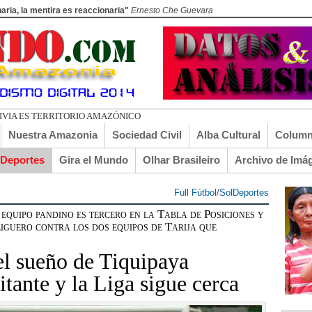
aria, la mentira es reaccionaria"
Ernesto Che Guevara
Nuestra Amazonia
Sociedad Civil
Alba Cultural
Column
lDeportes
Gira el Mundo
Olhar Brasileiro
Archivo de Imá
Full Fútbol
/
SolDeportes
po pandino es tercero en la Tabla de Posiciones y
liguero contra los dos equipos de Tarija que
el sueño de Tiquipaya
ante y la Liga sigue cerca