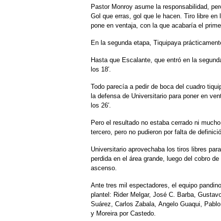
Pastor Monroy asume la responsabilidad, pero 
Gol que erras, gol que le hacen. Tiro libre en 
pone en ventaja, con la que acabaría el prime
En la segunda etapa, Tiquipaya prácticamente
Hasta que Escalante, que entró en la segunda
los 18′.
Todo parecía a pedir de boca del cuadro tiq
la defensa de Universitario para poner en vent
los 26′.
Pero el resultado no estaba cerrado ni mucho 
tercero, pero no pudieron por falta de definici
Universitario aprovechaba los tiros libres par
perdida en el área grande, luego del cobro de
ascenso.
Ante tres mil espectadores, el equipo pandino
plantel: Rider Melgar, José C. Barba, Gustav
Suárez, Carlos Zabala, Angelo Guaqui, Pablo
y Moreira por Castedo.