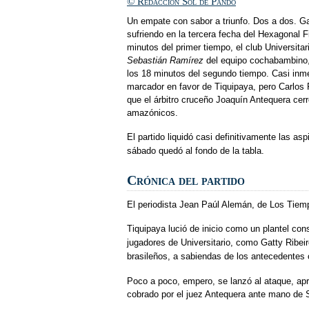
© Redacción Sol de Pando
Un empate con sabor a triunfo. Dos a dos. Ga
sufriendo en la tercera fecha del Hexagonal F
minutos del primer tiempo, el club Universita
Sebastián Ramírez
del equipo cochabambino,
los 18 minutos del segundo tiempo. Casi inm
marcador en favor de Tiquipaya, pero Carlos 
que el árbitro cruceño Joaquín Antequera cerr
amazónicos.
El partido liquidó casi definitivamente las as
sábado quedó al fondo de la tabla.
Crónica del partido
El periodista Jean Paúl Alemán, de Los Tiempo
Tiquipaya lució de inicio como un plantel co
jugadores de Universitario, como Gatty Ribei
brasileños, a sabiendas de los antecedentes 
Poco a poco, empero, se lanzó al ataque, apr
cobrado por el juez Antequera ante mano de S