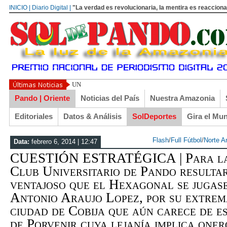
INICIO | Diario Digital |
"La verdad es revolucionaria, la mentira es reacciona
UN LIBERTARIO LLAMADO EL TURI TORRICO
Pando | Oriente
Noticias del País
Nuestra Amazonia
Editoriales
Datos & Análisis
SolDeportes
Gira el Mu
Flash
/
Full Fútbol
/
Norte 
Data:
febrero 6, 2014 | 12:47
CUESTIÓN ESTRATÉGICA | Para la 
Club Universitario de Pando resulta
ventajoso que el Hexagonal se jugase
Antonio Araujo Lopez, por su extrem
ciudad de Cobija que aún carece de e
de Porvenir cuya lejanía implica one