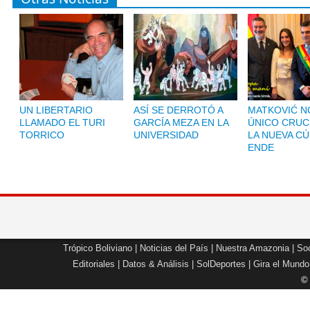
UN LIBERTARIO
ASÍ SE DERROTÓ A
MATKOVIĆ NO
LLAMADO EL TURI
GARCÍA MEZA EN LA
ÚNICO CRUC
TORRICO
UNIVERSIDAD
LA NUEVA CÚ
ENDE
Trópico Boliviano
|
Noticias del País
|
Nuestra Amazonia
|
Soc
Editoriales
|
Datos & Análisis
|
SolDeportes
|
Gira el Mundo
©