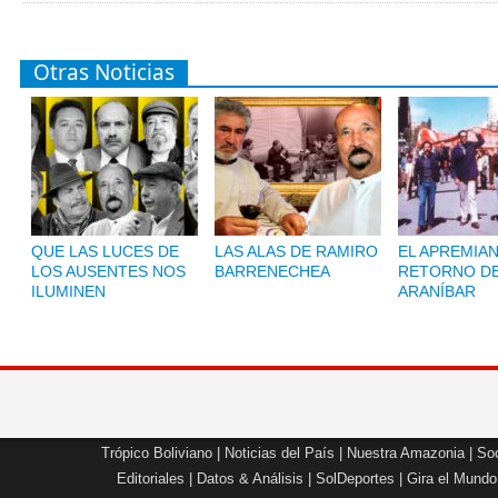
Otras Noticias
QUE LAS LUCES DE
LAS ALAS DE RAMIRO
EL APREMIA
LOS AUSENTES NOS
BARRENECHEA
RETORNO D
ILUMINEN
ARANÍBAR
Trópico Boliviano
|
Noticias del País
|
Nuestra Amazonia
|
Soc
Editoriales
|
Datos & Análisis
|
SolDeportes
|
Gira el Mundo