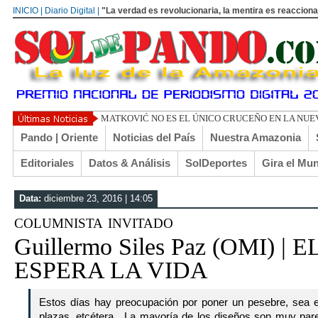
INICIO | Diario Digital |
"La verdad es revolucionaria, la mentira es reacciona
TOÑO ARANÍB
Pando | Oriente
Noticias del País
Nuestra Amazonia
Editoriales
Datos & Análisis
SolDeportes
Gira el Mu
Data:
diciembre 23, 2016 | 14:05
columnista invitado
Guillermo Siles Paz (OMI) |
ESPERA LA VIDA
Estos días hay preocupación por poner un pesebre, sea en
plazas, etcétera. La mayoría de los diseños son muy par