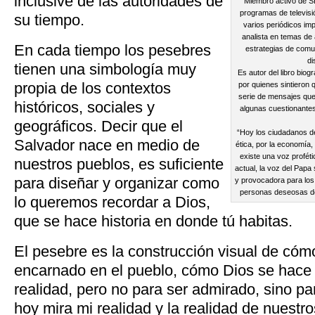
inclusive de las autoridades de
Miembro activo de S
programas de televisi
su tiempo.
varios periódicos imp
analista en temas de a
En cada tiempo los pesebres
estrategias de comun
di
tienen una simbología muy
Es autor del libro bio
propia de los contextos
por quienes sintieron 
serie de mensajes que
históricos, sociales y
algunas cuestionantes
geográficos. Decir que el
“Hoy los ciudadanos d
Salvador nace en medio de
ética, por la economía
existe una voz proféti
nuestros pueblos, es suficiente
actual, la voz del Papa
para diseñar y organizar como
y provocadora para los
personas deseosas de 
lo queremos recordar a Dios,
que se hace historia en donde tú habitas.
El pesebre es la construcción visual de cóm
encarnado en el pueblo, cómo Dios se hace
realidad, pero no para ser admirado, sino p
hoy mira mi realidad y la realidad de nuestr