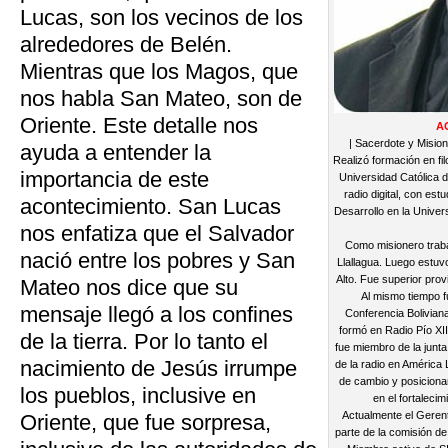
Lucas, son los vecinos de los
alrededores de Belén.
Mientras que los Magos, que
nos habla San Mateo, son de
Oriente. Este detalle nos
A
| Sacerdote y Misio
ayuda a entender la
Realizó formación en fil
importancia de este
Universidad Católica d
radio digital, con es
acontecimiento. San Lucas
Desarrollo en la Unive
nos enfatiza que el Salvador
Como misionero traba
nació entre los pobres y San
Llallagua. Luego estuv
Alto. Fue superior prov
Mateo nos dice que su
Al mismo tiempo f
mensaje llegó a los confines
Conferencia Boliviana
formó en Radio Pío X
de la tierra. Por lo tanto el
fue miembro de la junt
nacimiento de Jesús irrumpe
de la radio en América
de cambio y posicion
los pueblos, inclusive en
en el fortaleci
Actualmente el Gerent
Oriente, que fue sorpresa,
parte de la comisión d