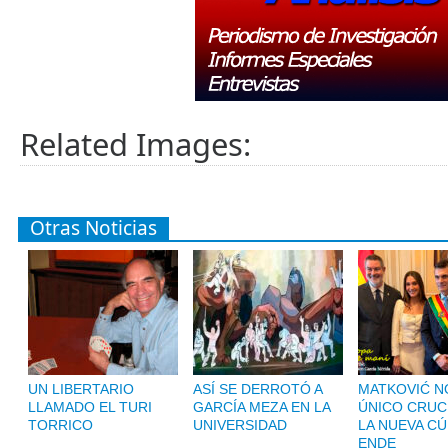
Related Images:
Otras Noticias
UN LIBERTARIO
ASÍ SE DERROTÓ A
MATKOVIĆ NO
LLAMADO EL TURI
GARCÍA MEZA EN LA
ÚNICO CRUC
TORRICO
UNIVERSIDAD
LA NUEVA CÚ
ENDE