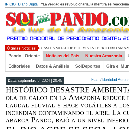
INICIO | Diario Digital |
"La verdad es revolucionaria, la mentira es reacciona
UN LIBERTARIO L
Pando | Oriente
Noticias del País
Nuestra Amazonia
Editoriales
Datos & Análisis
SolDeportes
Gira el Mu
Flash
/
Identidad Acrea
Data:
septiembre 8, 2024 | 20:45
HISTÓRICO DESASTRE AMBIENTAL 
ola de calor en la Amazonia reduce 
caudal fluvial y hace volátiles a lo
incendian contaminando el aire. La c
abarca Pando, bajó a un nivel infer