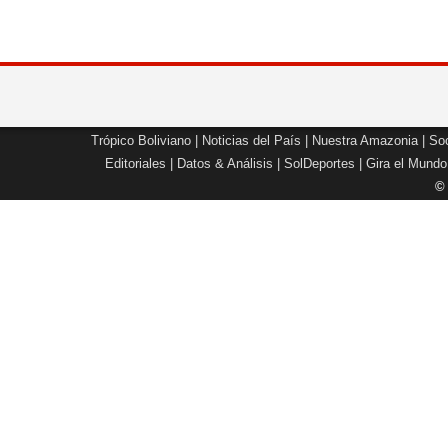
Trópico Boliviano
|
Noticias del País
|
Nuestra Amazonia
|
Soc
Editoriales
|
Datos & Análisis
|
SolDeportes
|
Gira el Mundo
©