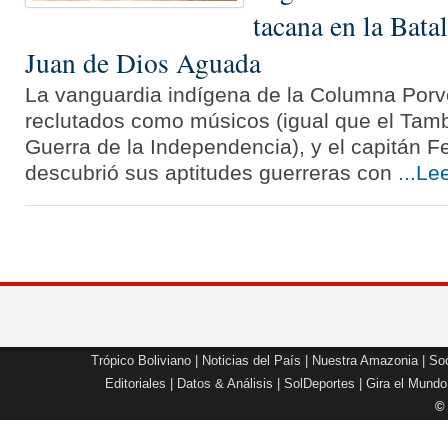
tacana en la Bata
Juan de Dios Aguada
La vanguardia indígena de la Columna Porv
reclutados como músicos (igual que el Tamb
Guerra de la Independencia), y el capitán 
descubrió sus aptitudes guerreras con
...Le
Trópico Boliviano
|
Noticias del País
|
Nuestra Amazonia
|
Soc
Editoriales
|
Datos & Análisis
|
SolDeportes
|
Gira el Mundo
©