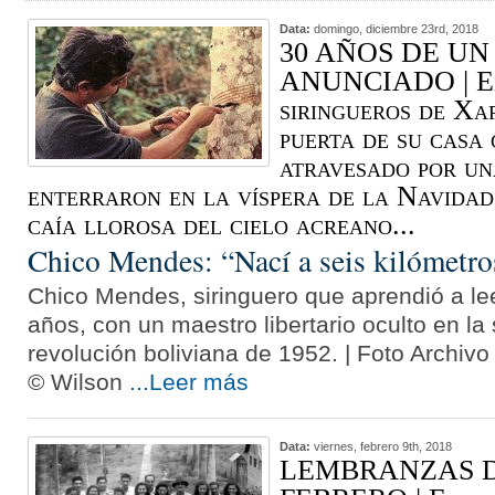
Data:
domingo, diciembre 23rd, 2018
30 AÑOS DE UN
ANUNCIADO | El 
siringueros de Xa
puerta de su casa 
atravesado por un
enterraron en la víspera de la Navidad
caía llorosa del cielo acreano...
Chico Mendes: “Nací a seis kilómetro
Chico Mendes, siringuero que aprendió a lee
años, con un maestro libertario oculto en la
revolución boliviana de 1952. | Foto Archiv
© Wilson
...Leer más
Data:
viernes, febrero 9th, 2018
LEMBRANZAS D