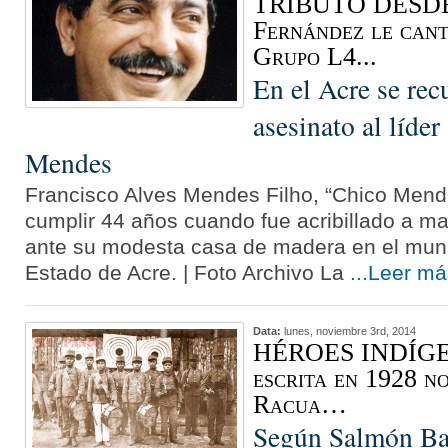
TRIBUTO DESDE
Fernández le cant
Grupo L4...
En el Acre se rec
asesinato al líde
Mendes
Francisco Alves Mendes Filho, “Chico Mend
cumplir 44 años cuando fue acribillado a 
ante su modesta casa de madera en el muni
Estado de Acre. | Foto Archivo La
...Leer m
Data:
lunes, noviembre 3rd, 2014
HÉROES INDÍGEN
escrita en 1928 n
Racua…
Según Salmón Bal