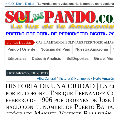
INICIO | Diario Digital |
"La verdad es revolucionaria, la mentira es reacciona
UN LIBERTARIO L
Pando | Oriente
Noticias del País
Nuestra Amazonia
Editoriales
Datos & Análisis
SolDeportes
Gira el Mu
Data:
febrero 9, 2019 | 8:38
Alba Cultural
/
Historia & Patrimonio
/
Norte Amazón
HISTORIA DE UNA CIUDAD | La ciu
por el coronel Enrique Fernández Co
febrero de 1906 por órdenes de José
nació con el nombre de Puerto Bahía.
geógrafo Manuel Vicente Ballivián, 