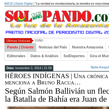
INICIO | Diario Digital |
"La verdad es revolucionaria, la mentira es reacciona
TOÑO ARANÍBAR: RECUERDOS DE COCHABAMBA
Pando | Oriente
Noticias del País
Nuestra Amazonia
Editoriales
Datos & Análisis
SolDeportes
Gira el Mu
Norte Amazó
Data:
noviembre 3, 2014 | 21:58
HÉROES INDÍGENAS | Una crónica e
menciona a Bruno Racua…
Según Salmón Ballivián un flec
la Batalla de Bahía era Juan d