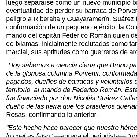
luego separarse como un nuevo municipio bra
eventualidad de perder su barraca de Porveni
peligro a Riberalta y Guayaramerín, Suárez f
conformación de un pequeño ejército, la Col
mando del capitán Federico Román quien de
de Ixiamas, inicialmente reclutados como t
marcial, sus aptitudes como guerreros de arc
“Hoy sabemos a ciencia cierta que Bruno pa
de la gloriosa columna Porvenir, conformad
pagados, dueños de barracas y voluntarios
territorio, al mando de Federico Román. Est
fue financiado por don Nicolás Suárez Calla
dueño de las tierra que los brasileros quería
Rosas, confirmando lo anterior.
“Este hecho hace parecer que nuestro héroe
lo cual es falso”
—agrega el periodista—
“p