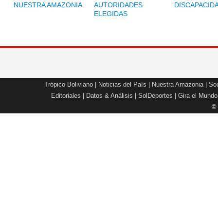
NUESTRA AMAZONIA
AUTORIDADES
DISCAPACID
ELEGIDAS
Trópico Boliviano
|
Noticias del País
|
Nuestra Amazonia
|
Soc
Editoriales
|
Datos & Análisis
|
SolDeportes
|
Gira el Mundo
©