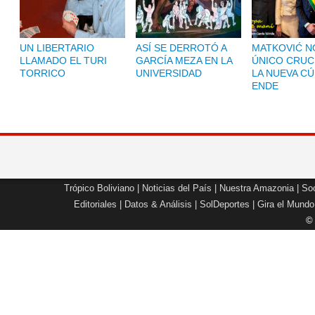
UN LIBERTARIO
ASÍ SE DERROTÓ A
MATKOVIĆ NO
LLAMADO EL TURI
GARCÍA MEZA EN LA
ÚNICO CRUC
TORRICO
UNIVERSIDAD
LA NUEVA CÚ
ENDE
Trópico Boliviano
|
Noticias del País
|
Nuestra Amazonia
|
Soc
Editoriales
|
Datos & Análisis
|
SolDeportes
|
Gira el Mundo
©