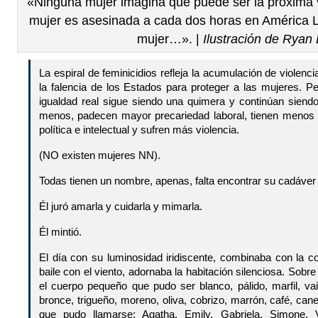
«Ninguna mujer imagina que puede ser la próxima 
mujer es asesinada a cada dos horas en América L
mujer…». |
Ilustración de Ryan
La espiral de feminicidios refleja la acumulación de violenc
la falencia de los Estados para proteger a las mujeres. P
igualdad real sigue siendo una quimera y continúan siend
menos, padecen mayor precariedad laboral, tienen menos p
política e intelectual y sufren más violencia.
(NO existen mujeres NN).
Todas tienen un nombre, apenas, falta encontrar su cadáver
Él juró amarla y cuidarla y mimarla.
Él mintió.
El día con su luminosidad iridiscente, combinaba con la co
baile con el viento, adornaba la habitación silenciosa. Sobr
el cuerpo pequeño que pudo ser blanco, pálido, marfil, vai
bronce, trigueño, moreno, oliva, cobrizo, marrón, café, can
que pudo llamarse: Agatha, Emily, Gabriela, Simone, V