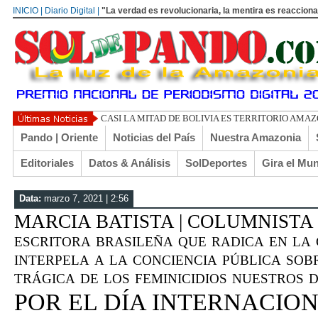
INICIO | Diario Digital |
"La verdad es revolucionaria, la mentira es reacciona
UN LIBERTARIO LLA
Pando | Oriente
Noticias del País
Nuestra Amazonia
Editoriales
Datos & Análisis
SolDeportes
Gira el Mu
Data:
marzo 7, 2021 | 2:56
MARCIA BATISTA | COLUMNISTA 
escritora brasileña que radica en la
interpela a la conciencia pública so
trágica de los feminicidios nuestros
POR EL DÍA INTERNACION