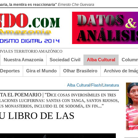
aria, la mentira es reaccionaria"
Ernesto Che Guevara
LIVIA ES TERRITORIO AMAZÓNICO
Nuestra Amazonia
Sociedad Civil
Alba Cultural
Column
lDeportes
Gira el Mundo
Olhar Brasileiro
Archivo de Imá
Alba Cultural
/
Flash
/
Literatura
POEMARIO | "Dice cosas inverosímiles en tres
aciones luciferinas: santas con tanga, santos rijosos,
s monasterios, incluido el de sodomía, en fin..."
U LIBRO DE LAS