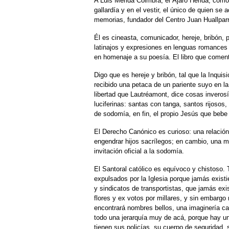
A Luis Mérida Coimbra, el Ájaro Hérida, como
gallardía y en el vestir, el único de quien se 
memorias, fundador del Centro Juan Huallpar
Él es cineasta, comunicador, hereje, bribón,
latinajos y expresiones en lenguas romances 
en homenaje a su poesía. El libro que comento
Digo que es hereje y bribón, tal que la Inquis
recibido una petaca de un pariente suyo en l
libertad que Lautréamont, dice cosas inveros
luciferinas: santas con tanga, santos rijosos
de sodomía, en fin, el propio Jesús que beb
El Derecho Canónico es curioso: una relació
engendrar hijos sacrílegos; en cambio, una 
invitación oficial a la sodomía.
El Santoral católico es equívoco y chistoso.
expulsados por la Iglesia porque jamás exist
y sindicatos de transportistas, que jamás exi
flores y ex votos por millares, y sin embargo
encontrará nombres bellos, una imaginería ca
todo una jerarquía muy de acá, porque hay un 
tienen sus policías, su cuerpo de seguridad, s