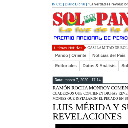
INICIO | Diario Digital |
"La verdad es revolucion
CASI LA MITAD DE BO
Pando | Oriente
Noticias del País
Editoriales
Datos & Análisis
So
Data:
marzo 7, 2020 | 17:14
RAMÓN ROCHA MONROY COMENTA EL 
cuadernos que contienen dichas revel
monjes que instalaron el pecado en su
LUIS MÉRIDA Y S
REVELACIONES