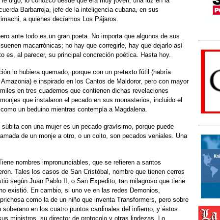
 le digo, lo conozco desde que era muy joven, una luz en la
acuerda Barbarroja, jefe de la inteligencia cubana, en sus
rimachi, a quienes decíamos Los Pájaros.
 pero ante todo es un gran poeta. No importa que algunos de sus
suenen macarrónicas; no hay que corregirle, hay que dejarlo así
 es, al parecer, su principal concreción poética. Hasta hoy.
ición lo hubiera quemado, porque con un pretexto fútil (habría
a Amazonia) e inspirado en los Cantos de Maldoror, pero con mayor
ímiles en tres cuadernos que contienen dichas revelaciones
, monjes que instalaron el pecado en sus monasterios, incluido el
e como un beduino mientras contempla a Magdalena.
n súbita con una mujer es un pecado gravísimo, porque puede
mamada de un monje a otro, o un coito, son pecados veniales. Una
 Tiene nombres impronunciables, que se refieren a santos
ieron. Tales los casos de San Cristóbal, nombre que tienen cerros
stió según Juan Pablo II, o San Expedito, tan milagroso que tiene
 no existió. En cambio, si uno ve en las redes Demonios,
prichosa como la de un niño que inventa Transformers, pero sobre
soberano en los cuatro puntos cardinales del infierno, y éstos
us ministros, su director de protocolo y otras lindezas. Lo