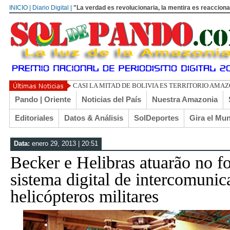
INICIO | Diario Digital |
"La verdad es revolucionaria, la mentira es reacciona
CASI LA MITAD DE BOLIVIA ES TERRITORIO AMA
Pando | Oriente
Noticias del País
Nuestra Amazonia
Editoriales
Datos & Análisis
SolDeportes
Gira el Mu
Data:
enero 29, 2013 | 20:51
Becker e Helibras atuarão no f
sistema digital de intercomunic
helicópteros militares