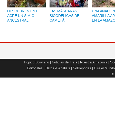
DESCUBREN EN EL
LAS MÁSCARAS
UNA ANACON
ACRE UN SIMIO
SICODÉLICAS DE
AMARILLA A
ANCESTRAL
CAMETÁ
EN LA AMAZ
Trópico Boliviano
|
Noticias del País
|
Nuestra Amazonia
|
Soc
Editoriales
|
Datos & Análisis
|
SolDeportes
|
Gira el Mundo
©