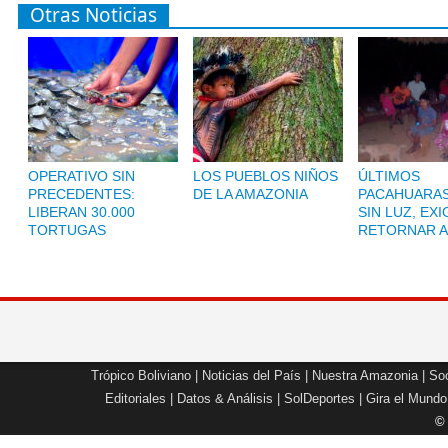
Otras Noticias
OPERATIVO SIN
LOS PUEBLOS NIÑOS
ÚLTIMOS
PRECEDENTES:
DE LA AMAZONIA
PACAHUARAS
LIBERAN 30.000
SIN LUZ, EX
TORTUGAS
RETORNAR A
Trópico Boliviano
|
Noticias del País
|
Nuestra Amazonia
|
Soc
Editoriales
|
Datos & Análisis
|
SolDeportes
|
Gira el Mundo
©