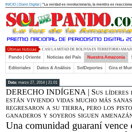
INICIO | Diario Digital |
"La verdad es revolucionaria, la mentira es reacciona
UN LIBERTARIO LL
Pando | Oriente
Noticias del País
Nuestra Amazonia
Editoriales
Datos & Análisis
SolDeportes
Gira el Mu
Data:
marzo 27, 2014 | 21:01
DERECHO INDÍGENA | Sus líderes h
están viviendo vidas mucho más sanas
regresaron a su tierra, pero los pist
ganaderos y soyeros siguen amenazán
Una comunidad guaraní vence e