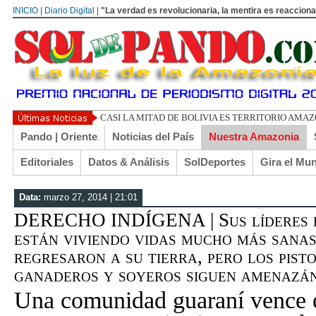
INICIO | Diario Digital |
"La verdad es revolucionaria, la mentira es reacciona
UN LIBERTARIO LLAMADO
Pando | Oriente
Noticias del País
Nuestra Amazonia
Editoriales
Datos & Análisis
SolDeportes
Gira el Mu
Data:
marzo 27, 2014 | 21:01
DERECHO INDÍGENA | Sus líderes h
están viviendo vidas mucho más sanas
regresaron a su tierra, pero los pist
ganaderos y soyeros siguen amenazán
Una comunidad guaraní vence e