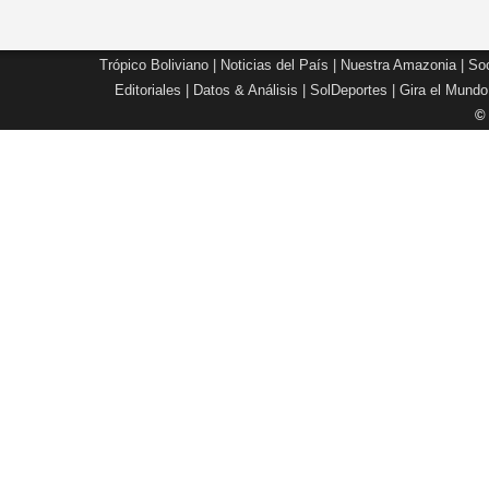
Trópico Boliviano
|
Noticias del País
|
Nuestra Amazonia
|
Soc
Editoriales
|
Datos & Análisis
|
SolDeportes
|
Gira el Mundo
©