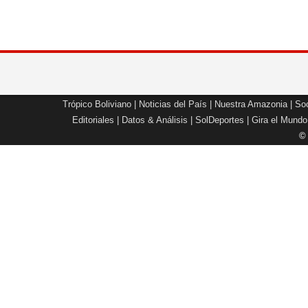
Trópico Boliviano
|
Noticias del País
|
Nuestra Amazonia
|
Soc
Editoriales
|
Datos & Análisis
|
SolDeportes
|
Gira el Mundo
©