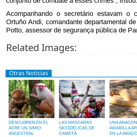
conjunto de combate a esses crimes”, frisou
Acompanhando o secretário estavam o c
Ortuño Andi, comandante departamental de p
Potto, assessor de segurança pública de Pa
Related Images:
Otras Noticias
DESCUBREN EN EL
LAS MÁSCARAS
UNA ANACON
ACRE UN SIMIO
SICODÉLICAS DE
AMARILLA A
ANCESTRAL
CAMETÁ
EN LA AMAZ