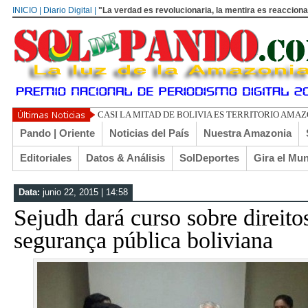
INICIO | Diario Digital |
"La verdad es revolucionaria, la mentira es reacciona
CASI LA MITAD DE BOLIVIA ES TERRITORIO AMA
Pando | Oriente
Noticias del País
Nuestra Amazonia
Editoriales
Datos & Análisis
SolDeportes
Gira el Mu
Data:
junio 22, 2015 | 14:58
Sejudh dará curso sobre direit
segurança pública boliviana