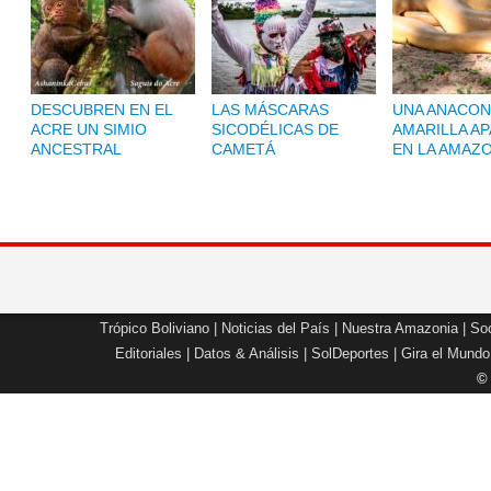
DESCUBREN EN EL
LAS MÁSCARAS
UNA ANACON
ACRE UN SIMIO
SICODÉLICAS DE
AMARILLA A
ANCESTRAL
CAMETÁ
EN LA AMAZ
Trópico Boliviano
|
Noticias del País
|
Nuestra Amazonia
|
Soc
Editoriales
|
Datos & Análisis
|
SolDeportes
|
Gira el Mundo
©