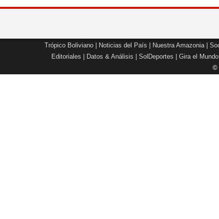
Trópico Boliviano
|
Noticias del País
|
Nuestra Amazonia
|
Soc
Editoriales
|
Datos & Análisis
|
SolDeportes
|
Gira el Mundo
©