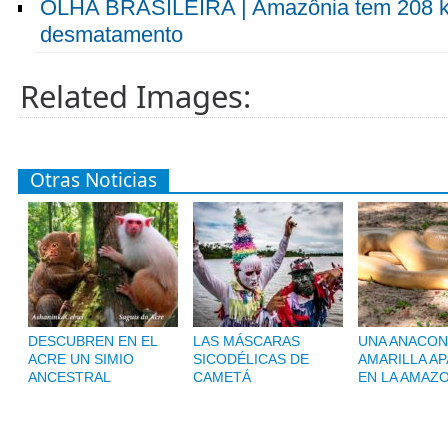
OLHA BRASILEIRA | Amazônia tem 208 km
desmatamento
Related Images:
Otras Noticias
DESCUBREN EN EL
LAS MÁSCARAS
UNA ANACON
ACRE UN SIMIO
SICODÉLICAS DE
AMARILLA A
ANCESTRAL
CAMETÁ
EN LA AMAZ