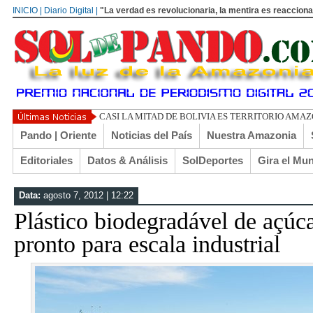
INICIO | Diario Digital |
"La verdad es revolucionaria, la mentira es reacciona
UN LIBERTARIO LLAMADO EL TURI TO
Pando | Oriente
Noticias del País
Nuestra Amazonia
Editoriales
Datos & Análisis
SolDeportes
Gira el Mu
Data:
agosto 7, 2012 | 12:22
Plástico biodegradável de açúca
pronto para escala industrial