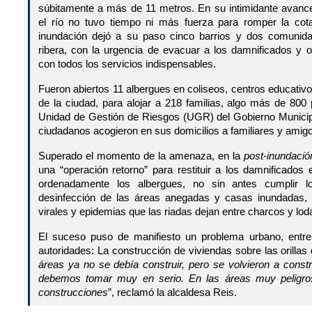
súbitamente a más de 11 metros. En su intimidante avanc
el río no tuvo tiempo ni más fuerza para romper la cot
inundación dejó a su paso cinco barrios y dos comunid
ribera, con la urgencia de evacuar a los damnificados y o
con todos los servicios indispensables.
Fueron abiertos 11 albergues en coliseos, centros educativo
de la ciudad, para alojar a 218 familias, algo más de 800
Unidad de Gestión de Riesgos (UGR) del Gobierno Municip
ciudadanos acogieron en sus domicilios a familiares y amigos
Superado el momento de la amenaza, en la
post-inundació
una “operación retorno” para restituir a los damnificados
ordenadamente los albergues, no sin antes cumplir lo
desinfección de las áreas anegadas y casas inundadas,
virales y epidemias que las riadas dejan entre charcos y lod
El suceso puso de manifiesto un problema urbano, entre
autoridades: La construcción de viviendas sobre las orillas 
áreas ya no se debía construir, pero se volvieron a const
debemos tomar muy en serio. En las áreas muy peligr
construcciones
”, reclamó la alcaldesa Reis.