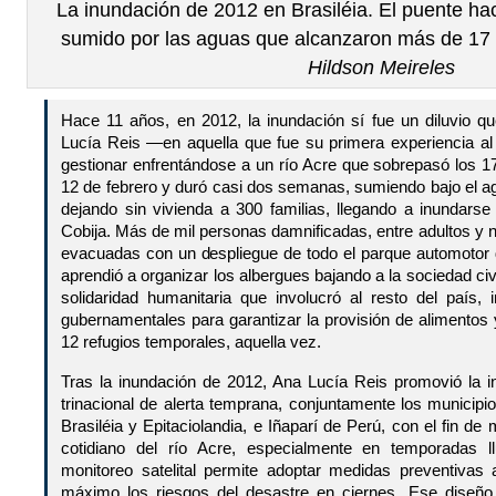
La inundación de 2012 en Brasiléia. El puente ha
sumido por las aguas que alcanzaron más de 17 
Hildson Meireles
Hace 11 años, en 2012, la inundación sí fue un diluvio q
Lucía Reis —en aquella que fue su primera experiencia a
gestionar enfrentándose a un río Acre que sobrepasó los 1
12 de febrero y duró casi dos semanas, sumiendo bajo el ag
dejando sin vivienda a 300 familias, llegando a inundarse 
Cobija. Más de mil personas damnificadas, entre adultos y
evacuadas con un despliegue de todo el parque automotor d
aprendió a organizar los albergues bajando a la sociedad ci
solidaridad humanitaria que involucró al resto del país, 
gubernamentales para garantizar la provisión de alimentos y
12 refugios temporales, aquella vez.
Tras la inundación de 2012, Ana Lucía Reis promovió la in
trinacional de alerta temprana, conjuntamente los municipio
Brasiléia y Epitaciolandia, e Iñaparí de Perú, con el fin d
cotidiano del río Acre, especialmente en temporadas l
monitoreo satelital permite adoptar medidas preventivas 
máximo los riesgos del desastre en ciernes. Ese diseño