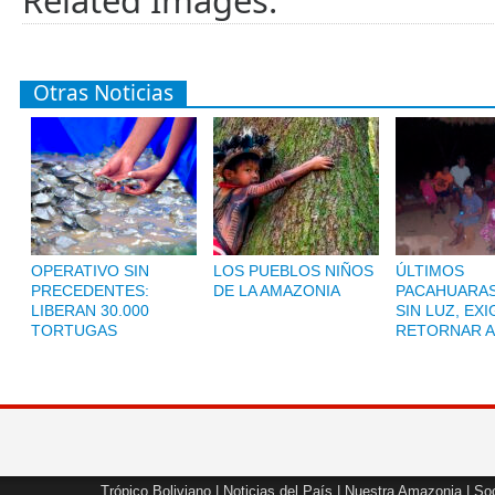
Related Images:
Otras Noticias
OPERATIVO SIN
LOS PUEBLOS NIÑOS
ÚLTIMOS
PRECEDENTES:
DE LA AMAZONIA
PACAHUARAS
LIBERAN 30.000
SIN LUZ, EX
TORTUGAS
RETORNAR A
Trópico Boliviano
|
Noticias del País
|
Nuestra Amazonia
|
Soc