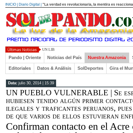
INICIO | Diario Digital |
"La verdad es revolucionaria, la mentira es reacciona
UN LIBERTARIO LLAMADO EL TURI TORRICO
Pando | Oriente
Noticias del País
Nuestra Amazonia
Editoriales
Datos & Análisis
SolDeportes
Gira el Mu
Data:
julio 30, 2014 | 15:39
UN PUEBLO VULNERABLE | Se espec
hubiesen tenido algún primer contac
ilegales y traficantes peruanos, pues
de que varios de ellos estuvieran enfe
Confirman contacto en el Acre 