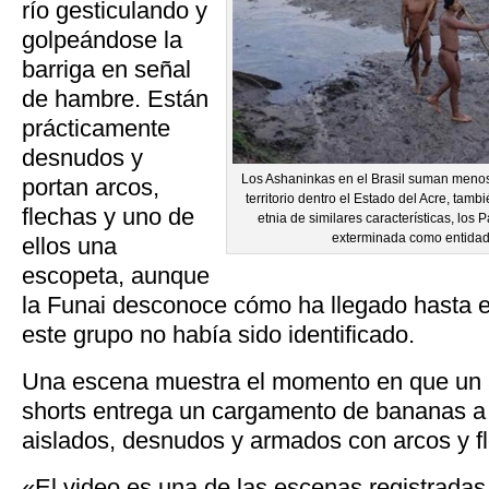
río gesticulando y
golpeándose la
barriga en señal
de hambre. Están
prácticamente
desnudos y
Los Ashaninkas en el Brasil suman meno
portan arcos,
territorio dentro el Estado del Acre, tamb
flechas y uno de
etnia de similares características, los
exterminada como entidad c
ellos una
escopeta, aunque
la Funai desconoce cómo ha llegado hasta e
este grupo no había sido identificado.
Una escena muestra el momento en que un 
shorts entrega un cargamento de bananas a
aislados, desnudos y armados con arcos y f
«El video es una de las escenas registrada