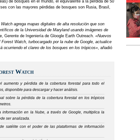
eas) de bosques en el mundo, el equivalente a la pérdida de 50
íses con las mayores pérdidas de bosques son Rusia, Brasil,
t Watch agrega mapas digitales de alta resolución que son
entíficos de la Universidad de Maryland usando imágenes de
, Gerente de Ingeniería de Gloogle Earth Outreach.
«Nuevos
 Forest Watch, turbocargado por la nube de Google, actualice
 ocurriendo el clareo de los bosques en los trópicos»
, añadió
Forest Watch
l aumento y pérdida de la cobertura forestal para todo el
, disponible para descargar y hacer análisis.
l sobre la pérdida de la cobertura forestal en los trópicos
metros.
 información en la Nube, a través de Google, multiplica la
ede ser analizada.
e satélite con el poder de las plataformas de información