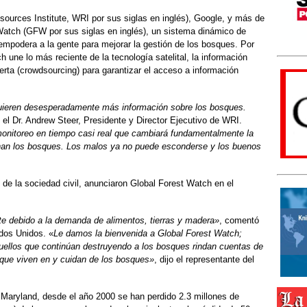
sources Institute, WRI por sus siglas en inglés), Google, y más de
Watch (GFW por sus siglas en inglés), un sistema dinámico de
empodera a la gente para mejorar la gestión de los bosques. Por
h une lo más reciente de la tecnología satelital, la información
ierta (crowdsourcing) para garantizar el acceso a información
uieren desesperadamente más información sobre los bosques.
ó el Dr. Andrew Steer, Presidente y Director Ejecutivo de WRI.
onitoreo en tiempo casi real que cambiará fundamentalmente la
onan los bosques. Los malos ya no puede esconderse y los buenos
 de la sociedad civil, anunciaron Global Forest Watch en el
te debido a la demanda de alimentos, tierras y madera»
, comentó
dos Unidos. «
Le damos la bienvenida a Global Forest Watch;
uellos que continúan destruyendo a los bosques rindan cuentas de
 que viven en y cuidan de los bosques»
, dijo el representante del
 Maryland, desde el año 2000 se han perdido 2.3 millones de