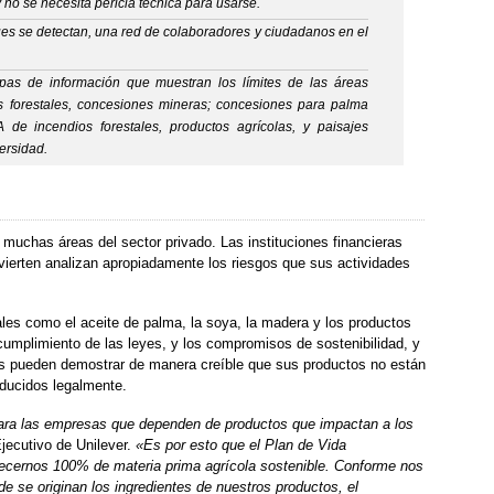
 no se necesita pericia técnica para usarse.
s se detectan, una red de colaboradores y ciudadanos en el
as de información que muestran los límites de las áreas
 forestales, concesiones mineras; concesiones para palma
A de incendios forestales, productos agrícolas, y paisajes
ersidad.
muchas áreas del sector privado. Las instituciones financieras
vierten analizan apropiadamente los riesgos que sus actividades
les como el aceite de palma, la soya, la madera y los productos
cumplimiento de las leyes, y los compromisos de sostenibilidad, y
es pueden demostrar de manera creíble que sus productos no están
oducidos legalmente.
 para las empresas que dependen de productos que impactan a los
jecutivo de Unilever.
«Es por esto que el Plan de Vida
ecernos 100% de materia prima agrícola sostenible. Conforme nos
de se originan los ingredientes de nuestros productos, el