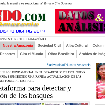
aria, la mentira es reaccionaria"
Ernesto Che Guevara
A
Nuestra Amazonia
Sociedad Civil
Alba Cultural
Column
lDeportes
Gira el Mundo
Olhar Brasileiro
Archivo de Imá
Biodiversidad
/
Nuestra Amazonia
 un rol fundamental en el desarrollo de esta nueva
área permitiendo una rápida actualización de las
i forestal digital...
ataforma para detectar y
ión de los bosques