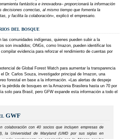
ramienta fantástica e innovadora– proporcionará la información
 decisiones correctas, al mismo tiempo que fomenta la
as, y facilita la colaboración»
, explicó el empresario.
rios del bosque
 las comunidades indígenas, quienes pueden subir a la
orios son invadidos; ONGs, como Imazon, pueden identificar los
y compilar evidencia para reforzar el rendimiento de cuentas por
potencial de Global Forest Watch para aumentar la transparencia
el Dr. Carlos Souza, investigador principal de Imazon, una
reo forestal en base a la información. «Las alertas de despeje
ir la pérdida de bosques en la Amazonia Brasilera hasta un 70 por
stía solo para Brasil, pero GFW expande esta información a todo el
 el GWF
n colaboración con 40 socios que incluyen empresas de
I), la Universidad de Maryland (UMD por sus siglas en