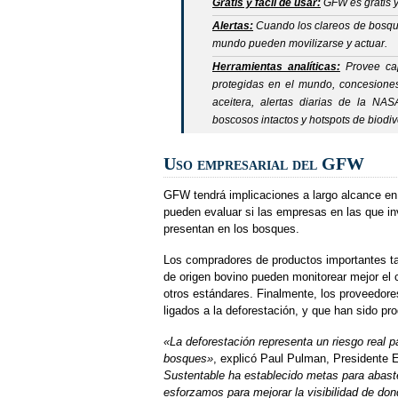
Gratis y fácil de usar:
GFW es gratis y
Alertas:
Cuando los clareos de bosque
mundo pueden movilizarse y actuar.
Herramientas analíticas:
Provee cap
protegidas en el mundo, concesiones
aceitera, alertas diarias de la NAS
boscosos intactos y
hotspots
de biodiv
Uso empresarial del GFW
GFW tendrá implicaciones a largo alcance en 
pueden evaluar si las empresas en las que in
presentan en los bosques.
Los compradores de productos importantes ta
de origen bovino pueden monitorear mejor el 
otros estándares. Finalmente, los proveedor
ligados a la deforestación, y que han sido pr
«La deforestación representa un riesgo real
bosques»
, explicó Paul Pulman, Presidente E
Sustentable ha establecido metas para abast
esforzamos para mejorar la visibilidad de don