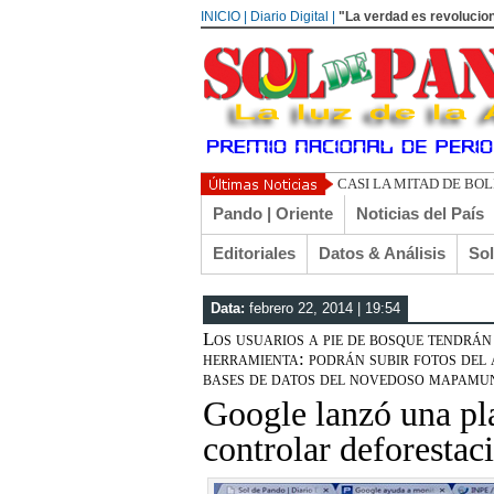
INICIO | Diario Digital |
"La verdad es revolucion
UN LIBERTARIO LLAM
Pando | Oriente
Noticias del País
Editoriales
Datos & Análisis
So
Data:
febrero 22, 2014 | 19:54
Los usuarios a pie de bosque tendrán
herramienta: podrán subir fotos del 
bases de datos del novedoso mapamund
Google lanzó una pl
controlar deforestac