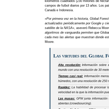
kilómetros cuadrados (230 millones de hectár
campos de futbol diarios por 13 años. Los pa
Canadá e Indonesia.
«Por primera vez en la historia, Global Fores
actualizados periódicamente por Google y ci
satélite de la NASA
«, aseveró Rebecca Moore
algoritmos de vanguardia permiten que Global
cada mes las alertas que muestran donde está
Moore.
Las virtudes del Global 
Alta resolución:
Información sobre e
mundo con una resolución de 30 metros
Tiempo casi real:
Información mensua
húmedos, con una resolución de 250 
Rapidez:
La habilidad de procesar la
velocidad en la que la información pu
Las masas:
GFW junta información d
abiertas (
crowdsourcing
).