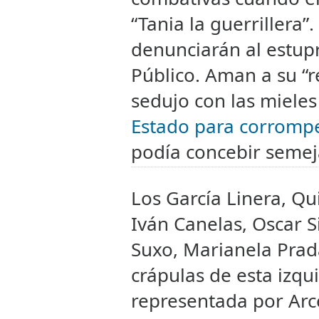
“Tania la guerrillera”
denunciarán al estupr
Público. Aman a su “r
sedujo con las mieles
Estado para corromp
podía concebir semej
Los García Linera, Qu
Iván Canelas, Oscar Si
Suxo, Marianela Prada
crápulas de esta izqu
representada por Arce