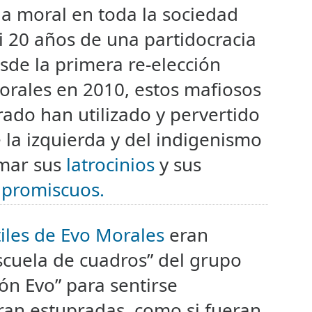
la moral en toda la sociedad
i 20 años de una partidocracia
Desde la primera re-elección
orales en 2010, estos mafiosos
ado han utilizado y pervertido
 la izquierda y del indigenismo
imar sus
latrocinios
y sus
 promiscuos.
iles de Evo Morales
eran
scuela de cuadros” del grupo
ón Evo” para sentirse
an estupradas, como si fueran