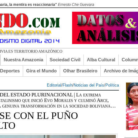
aria, la mentira es reaccionaria"
Ernesto Che Guevara
DO EL TURI
Nuestra Amazonia
Sociedad Civil
Alba Cultural
Column
lDeportes
Gira el Mundo
Olhar Brasileiro
Archivo de Imá
Editorial
/
Flash
/
Noticias del País
/
Política
DEL ESTADO PLURINACIONAL | La extrema
stalinismo que inició Evo Morales y culminó Arce,
a genuina transformación en la sociedad boliviana…
SE CON EL PUÑO
LTO