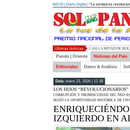
INICIO | Diario Digital |
"La verdad es revolucion
UN LIBERTARIO LLAMA
Pando | Oriente
Noticias del País
Editoriales
Datos & Análisis
So
Data:
enero 23, 2026 | 12:38
LOS HIJOS “REVOLUCIONARIOS” 
corrupción y promiscuidad del neo-e
mató la oportunidad histórica de un
ENRIQUECIÉNDO
IZQUIERDO EN A