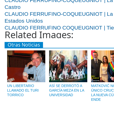
CLAUDIO FERRUFINO-COQUEUGNIOT | La ¿t
Castro
CLAUDIO FERRUFINO-COQUEUGNIOT | La pro
Estados Unidos
CLAUDIO FERRUFINO COQUEUGNIOT | Tiem
Related Images:
Otras Noticias
UN LIBERTARIO
ASÍ SE DERROTÓ A
MATKOVIĆ NO
LLAMADO EL TURI
GARCÍA MEZA EN LA
ÚNICO CRUC
TORRICO
UNIVERSIDAD
LA NUEVA CÚ
ENDE