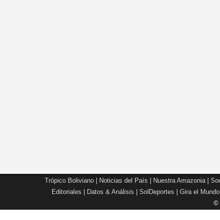
Trópico Boliviano
|
Noticias del País
|
Nuestra Amazonia
|
Soc
Editoriales
|
Datos & Análisis
|
SolDeportes
|
Gira el Mundo
©