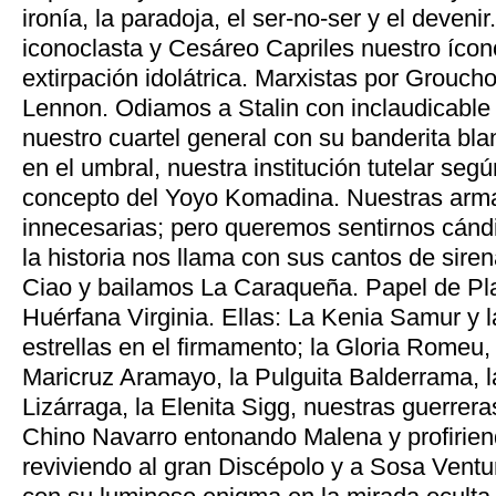
ironía, la paradoja, el ser-no-ser y el deveni
iconoclasta y Cesáreo Capriles nuestro íco
extirpación idolátrica. Marxistas por Groucho
Lennon. Odiamos a Stalin con inclaudicable 
nuestro cuartel general con su banderita bl
en el umbral, nuestra institución tutelar seg
concepto del Yoyo Komadina. Nuestras arma
innecesarias; pero queremos sentirnos cánd
la historia nos llama con sus cantos de sire
Ciao y bailamos La Caraqueña. Papel de Plat
Huérfana Virginia. Ellas: La Kenia Samur 
estrellas en el firmamento; la Gloria Romeu,
Maricruz Aramayo, la Pulguita Balderrama, la
Lizárraga, la Elenita Sigg, nuestras guerrer
Chino Navarro entonando Malena y profirie
reviviendo al gran Discépolo y a Sosa Ventu