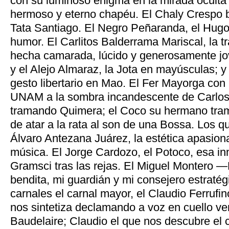
con su luminoso enigma en la mirada oculta 
hermoso y eterno chapéu. El Chaly Crespo b
Tata Santiago. El Negro Peñaranda, el Hugo
humor. El Carlitos Balderrama Mariscal, la 
hecha camarada, lúcido y generosamente jov
y el Alejo Almaraz, la Jota en mayúsculas; 
gesto libertario en Mao. El Fer Mayorga con l
UNAM a la sombra incandescente de Carlos
tramando Quimera; el Coco su hermano tram
de atar a la rata al son de una Bossa. Los q
Álvaro Antezana Juárez, la estética apasion
música. El Jorge Cardozo, el Potoco, esa in
Gramsci tras las rejas. El Miguel Montero 
bendita, mi guardián y mi consejero estratég
carnales el carnal mayor, el Claudio Ferrufi
nos sintetiza declamando a voz en cuello v
Baudelaire; Claudio el que nos descubre el c