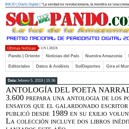
INICIO | Diario Digital |
"La verdad es revolucionaria, la mentira es reacciona
UN LIBERTARIO LLAMADO EL TURI TORRICO
Pando | Oriente
Noticias del País
Nuestra Amazonia
Editoriales
Datos & Análisis
SolDeportes
Gira el Mu
Data:
febrero 5, 2019 | 15:36
ANTOLOGÍA DEL POETA NARRADOR
3.600 prepara una antologia de los p
ensayos que el galardonado escrito
publicó desde 1989 en su exilio volu
La colección incluye dos libros inédi
lanzados este año...