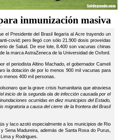
s para inmunización masiva
e el Presidente del Brasil llegaría al Acre trayendo un
nti-covid; pero llegó con sólo 21.900 dosis proveídas
terio de Salud. De ese lote, 8.400 son vacunas chinas
n de la marca AstraZeneca de la Universidad de Oxford.
or el periodista Altino Machado, el gobernador Cameli
aro la dotación de por lo menos 900 mil vacunas para
 lo menos 400 mil personas.
olsonaro que la grave crisis humanitaria que atraviesa
“el inicio de la segunda ola de infección causada por el
inundaciones ocurridas en diez municipios del Estado,
sis migratoria
a causa del cierre de la frontera del Brasil
rús y Iaco azotó especialmente a los municipios de Rio
l y Sena Madureira, además de Santa Rosa do Purus,
o Lima y Rodrigues.