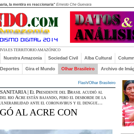
aria, la mentira es reaccionaria"
Ernesto Che Guevara
DO EL TURI TORRICO
Nuestra Amazonia
Sociedad Civil
Alba Cultural
Column
lDeportes
Gira el Mundo
Olhar Brasileiro
Archivo de Imá
Flash
/
Olhar Brasileiro
TARIA | El Presidente del Brasil acudió al
el rio Acre están bajando, pero el desborde de la
ulnerabilidad ante el coronavirus y el dengue…
GÓ AL ACRE CON