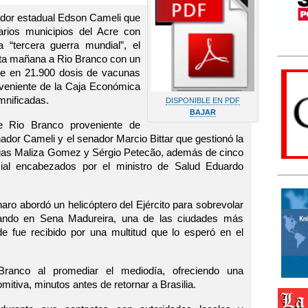
ador estadual Edson Cameli que
arios municipios del Acre con
 “tercera guerra mundial”, el
esta mañana a Rio Branco con un
te en 21.900 dosis de vacunas
roveniente de la Caja Económica
mnificadas.
DISPONIBLE EN PDF
BAJAR
de Rio Branco proveniente de
ador Cameli y el senador Marcio Bittar que gestionó la
olegas Maliza Gomez y Sérgio Petecão, además de cinco
ial encabezados por el ministro de Salud Eduardo
ro abordó un helicóptero del Ejército para sobrevolar
izando en Sena Madureira, una de las ciudades más
e fue recibido por una multitud que lo esperó en el
Branco al promediar el mediodía, ofreciendo una
mitiva, minutos antes de retornar a Brasilia.