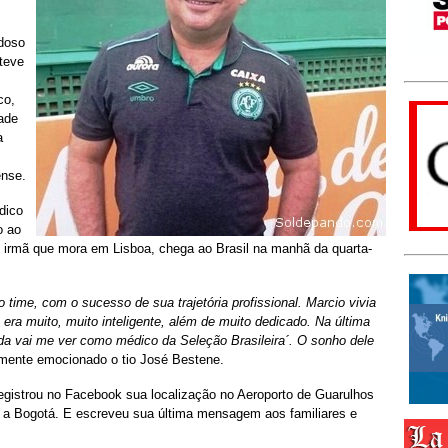
udoso
teve
co,
ade
a
ense.
dico
o ao
n, irmã que mora em Lisboa, chega ao Brasil na manhã da quarta-
time, com o sucesso de sua trajetória profissional. Marcio vivia
era muito, muito inteligente, além de muito dedicado. Na última
inda vai me ver como médico da Seleção Brasileira´. O sonho dele
lmente emocionado o tio José Bestene.
egistrou no Facebook sua localização no Aeroporto de Guarulhos
a Bogotá. E escreveu sua última mensagem aos familiares e