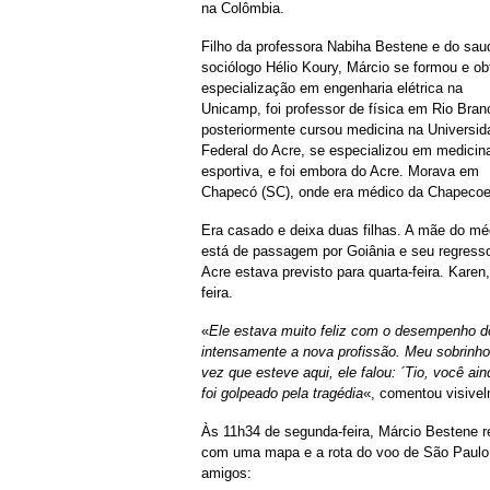
na Colômbia.
Filho da professora Nabiha Bestene e do sa
sociólogo Hélio Koury, Márcio se formou e ob
especialização em engenharia elétrica na
Unicamp, foi professor de física em Rio Bran
posteriormente cursou medicina na Universid
Federal do Acre, se especializou em medicin
esportiva, e foi embora do Acre. Morava em
Chapecó (SC), onde era médico da Chapeco
Era casado e deixa duas filhas. A mãe do mé
está de passagem por Goiânia e seu regress
Acre estava previsto para quarta-feira. Kare
feira.
«
Ele estava muito feliz com o desempenho do 
intensamente a nova profissão. Meu sobrinho 
vez que esteve aqui, ele falou: ´Tio, você a
foi golpeado pela tragédia
«, comentou visive
Às 11h34 de segunda-feira, Márcio Bestene r
com uma mapa e a rota do voo de São Paulo 
amigos: