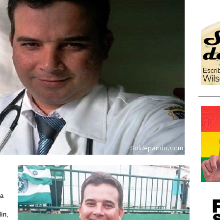
da
ín,