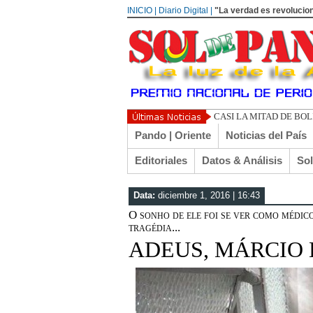
INICIO | Diario Digital |
"La verdad es revolucion
U
Pando | Oriente
Noticias del País
Editoriales
Datos & Análisis
So
Data:
diciembre 1, 2016 | 16:43
O sonho de ele foi se ver como médi
tragédia...
ADEUS, MÁRCIO