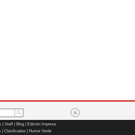
s
|
Staff
|
Blog
|
Edición Impresa
s
|
Clasificados
|
Humor Verde