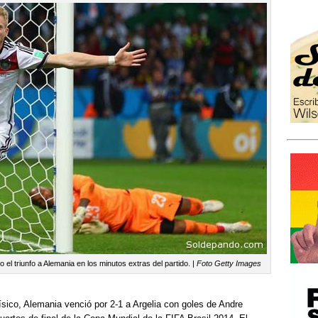
o el triunfo a Alemania en los minutos extras del partido. |
Foto Getty Images
sico, Alemania venció por 2-1 a Argelia con goles de Andre