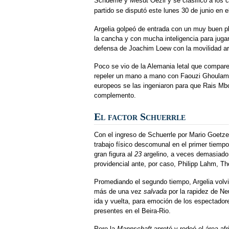
Schuerrle y Mesut Oezil y se clasificó a los c
partido se disputó este lunes 30 de junio en e
Argelia golpeó de entrada con un muy buen pl
la cancha y con mucha inteligencia para jugar
defensa de Joachim Loew con la movilidad arr
Poco se vio de la Alemania letal que compare
repeler un mano a mano con Faouzi Ghoulam. 
europeos se las ingeniaron para que Rais Mboh
complemento.
El factor Schuerrle
Con el ingreso de Schuerrle por Mario Goetze
trabajo físico descomunal en el primer tiemp
gran figura al
23
argelino, a veces demasiado 
providencial ante, por caso, Philipp Lahm, T
Promediando el segundo tiempo, Argelia volvi
más de una vez
salvada
por la rapidez de Ne
ida y vuelta, para emoción de los espectador
presentes en el Beira-Rio.
Pero la
Mannschaft
apretó y rodeó el área a