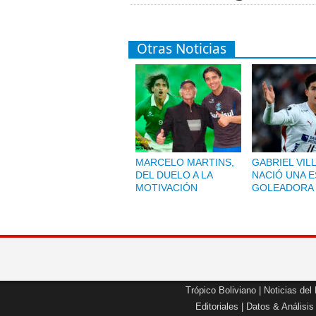
Otras Noticias
MARCELO MARTINS,
GABRIEL VIL
DEL DUELO A LA
NACIÓ UNA 
MOTIVACIÓN
GOLEADORA
Trópico Boliviano
|
Noticias del
Editoriales
|
Datos & Análisis