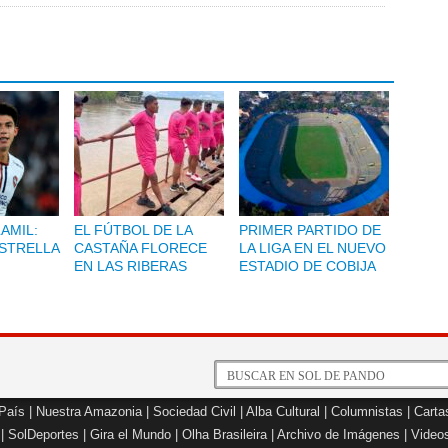
LAMIL:
EL FÚTBOL DE LA
PRIMER PARTIDO DE
ESTRELLA
CASTAÑA FLORECE
LA LIGA EN EL NUEVO
EN LAS RIBERAS
ESTADIO DE COBIJA
 País
|
Nuestra Amazonia
|
Sociedad Civil
|
Alba Cultural
|
Columnistas
|
Carta
|
SolDeportes
|
Gira el Mundo
|
Olha Brasileira
|
Archivo de Imágenes
|
Video