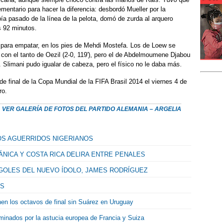
ementario para hacer la diferencia: desbordó Mueller por la
bía pasado de la línea de la pelota, domó de zurda al arquero
s 92 minutos.
 para empatar, en los pies de Mehdi Mostefa. Los de Loew se
a con el tanto de Oezil (2-0, 119′), pero el de Abdelmoumene Djabou
1. Slimani pudo igualar de cabeza, pero el físico no le daba más.
de final de la Copa Mundial de la FIFA Brasil 2014 el viernes 4 de
ro.
VER GALERÍA DE FOTOS DEL PARTIDO ALEMANIA – ARGELIA
OS AGUERRIDOS NIGERIANOS
ÁNICA Y COSTA RICA DELIRA ENTRE PENALES
GOLES DEL NUEVO ÍDOLO, JAMES RODRÍGUEZ
ES
nen los octavos de final sin Suárez en Uruguay
minados por la astucia europea de Francia y Suiza