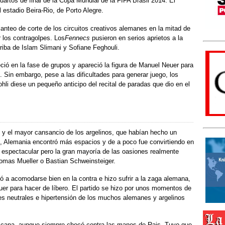
uartos de final de la Copa Mundial de la FIFA Brasil 2014. El
l estadio Beira-Rio, de Porto Alegre.
anteo de corte de los circuitos creativos alemanes en la mitad de
 los contragolpes. Los
Fennecs
pusieron en serios aprietos a la
iba de Islam Slimani y Sofiane Feghouli.
ció en la fase de grupos y apareció la figura de Manuel Neuer para
Sin embargo, pese a las dificultades para generar juego, los
li diese un pequeño anticipo del recital de paradas que dio en el
 y el mayor cansancio de los argelinos, que habían hecho un
o, Alemania encontró más espacios y de a poco fue convirtiendo en
espectacular pero la gran mayoría de las oasiones realmente
homas Mueller o Bastian Schweinsteiger.
ó a acomodarse bien en la contra e hizo sufrir a la zaga alemana,
uer para hacer de líbero. El partido se hizo por unos momentos de
es neutrales e hipertensión de los muchos alemanes y argelinos
fricana, aunque siempre chocó contra las manos de Rais. Tuvo que