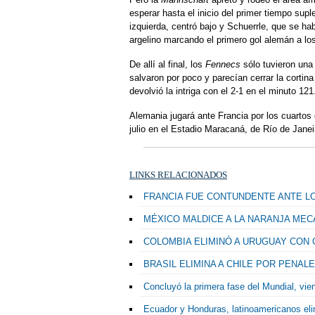
esperar hasta el inicio del primer tiempo supl
izquierda, centró bajo y Schuerrle, que se ha
argelino marcando el primero gol alemán a lo
De allí al final, los
Fennecs
sólo tuvieron una
salvaron por poco y parecían cerrar la cortin
devolvió la intriga con el 2-1 en el minuto 12
Alemania jugará ante Francia por los cuartos 
julio en el Estadio Maracaná, de Río de Janei
LINKS RELACIONADOS
FRANCIA FUE CONTUNDENTE ANTE L
MÉXICO MALDICE A LA NARANJA MEC
COLOMBIA ELIMINÓ A URUGUAY CON 
BRASIL ELIMINA A CHILE POR PENAL
Concluyó la primera fase del Mundial, vie
Ecuador y Honduras, latinoamericanos eli