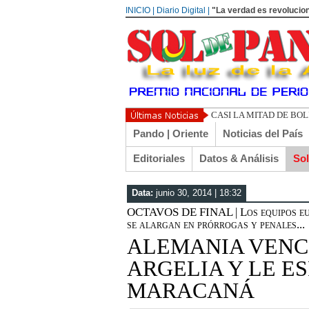
INICIO | Diario Digital |
"La verdad es revolucion
UN
Pando | Oriente
Noticias del País
Editoriales
Datos & Análisis
So
Data:
junio 30, 2014 | 18:32
OCTAVOS DE FINAL | Los equipos eur
se alargan en prórrogas y penales...
ALEMANIA VENC
ARGELIA Y LE E
MARACANÁ