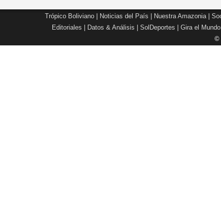
Trópico Boliviano
|
Noticias del País
|
Nuestra Amazonia
|
Soc
Editoriales
|
Datos & Análisis
|
SolDeportes
|
Gira el Mundo
©