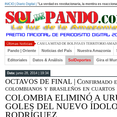
INICIO | Diario Digital |
"La verdad es revolucionaria, la mentira es reacciona
UN LIBERTA
Pando | Oriente
Noticias del País
Nuestra Amazonia
Editoriales
Datos & Análisis
SolDeportes
Gira el Mu
Data:
junio 28, 2014 | 19:34
OCTAVOS DE FINAL | Confirmado el
colombianos y brasileños en cuartos d
COLOMBIA ELIMINÓ A U
GOLES DEL NUEVO ÍDOLO
RODRÍGUEZ