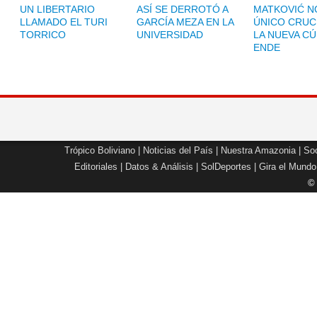
UN LIBERTARIO
ASÍ SE DERROTÓ A
MATKOVIĆ NO
LLAMADO EL TURI
GARCÍA MEZA EN LA
ÚNICO CRUC
TORRICO
UNIVERSIDAD
LA NUEVA CÚ
ENDE
Trópico Boliviano
|
Noticias del País
|
Nuestra Amazonia
|
Soc
Editoriales
|
Datos & Análisis
|
SolDeportes
|
Gira el Mundo
©