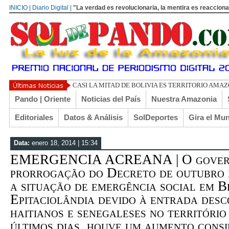
INICIO | Diario Digital |
"La verdad es revolucionaria, la mentira es reacciona
UN LIBERTARIO LLAMADO EL T
Pando | Oriente
Noticias del País
Nuestra Amazonia
Editoriales
Datos & Análisis
SolDeportes
Gira el Mu
Data:
enero 18, 2014 | 15:34
EMERGENCIA ACREANA | O govern
prorrogação do Decreto de outubro 
a situação de emergência social em Br
Epitaciolândia devido à entrada des
haitianos e senegaleses no territóri
últimos dias, houve um aumento cons