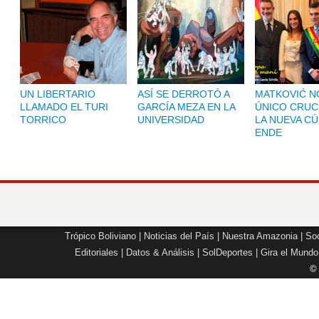
UN LIBERTARIO
ASÍ SE DERROTÓ A
MATKOVIĆ NO
LLAMADO EL TURI
GARCÍA MEZA EN LA
ÚNICO CRUC
TORRICO
UNIVERSIDAD
LA NUEVA CÚ
ENDE
Trópico Boliviano
|
Noticias del País
|
Nuestra Amazonia
|
Soc
Editoriales
|
Datos & Análisis
|
SolDeportes
|
Gira el Mundo
©