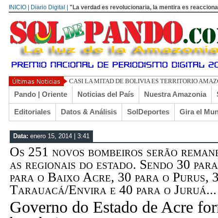
INICIO | Diario Digital |
"La verdad es revolucionaria, la mentira es reacciona
UN LIBERTA
Pando | Oriente
Noticias del País
Nuestra Amazonia
Editoriales
Datos & Análisis
SolDeportes
Gira el Mu
Data:
enero 15, 2014 | 3:41
Os 251 novos bombeiros serão remane
as regionais do estado. Sendo 30 par
para o Baixo Acre, 30 para o Purus, 
Tarauacá/Envira e 40 para o Juruá...
Governo do Estado de Acre fo