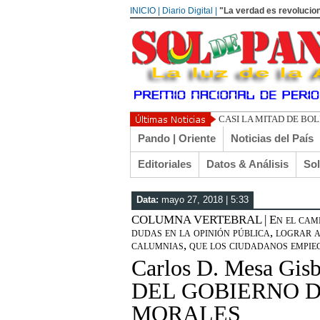
INICIO | Diario Digital |
"La verdad es revolucion
UN LI
Pando | Oriente
Noticias del País
Editoriales
Datos & Análisis
So
Data:
mayo 27, 2018 | 5:33
COLUMNA VERTEBRAL | En el camino,
dudas en la opinión pública, lograr 
calumnias, que los ciudadanos empi
Carlos D. Mesa Gi
DEL GOBIERNO D
MORALES