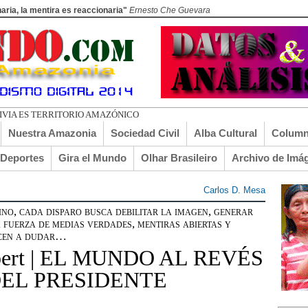
aria, la mentira es reaccionaria"
Ernesto Che Guevara
Nuestra Amazonia
Sociedad Civil
Alba Cultural
Column
lDeportes
Gira el Mundo
Olhar Brasileiro
Archivo de Imá
Carlos D. Mesa
 cada disparo busca debilitar la imagen, generar
a fuerza de medias verdades, mentiras abiertas y
ecen a dudar…
sbert | EL MUNDO AL REVÉS
EL PRESIDENTE