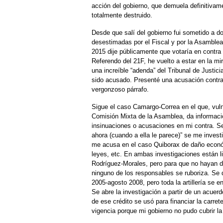
acción del gobierno, que demuela definitivame
totalmente destruido.
Desde que salí del gobierno fui sometido a do
desestimadas por el Fiscal y por la Asamble
2015 dije públicamente que votaría en contra d
Referendo del 21F, he vuelto a estar en la mi
una increíble “adenda” del Tribunal de Justic
sido acusado. Presenté una acusación contra d
vergonzoso párrafo.
Sigue el caso Camargo-Correa en el que, vul
Comisión Mixta de la Asamblea, da informació
insinuaciones o acusaciones en mi contra. Se
ahora (cuando a ella le parece)” se me inves
me acusa en el caso Quiborax de daño económ
leyes, etc. En ambas investigaciones están l
Rodríguez-Morales, pero para que no hayan d
ninguno de los responsables se ruboriza. Se 
2005-agosto 2008, pero toda la artillería se 
Se abre la investigación a partir de un acuerd
de ese crédito se usó para financiar la carre
vigencia porque mi gobierno no pudo cubrir l