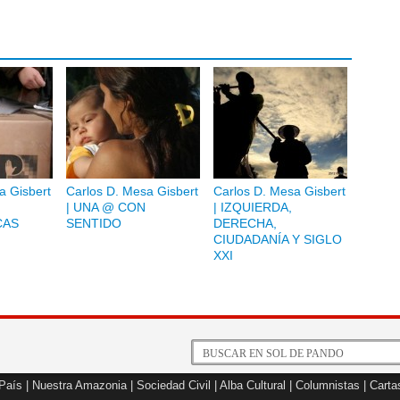
a Gisbert
Carlos D. Mesa Gisbert
Carlos D. Mesa Gisbert
| UNA @ CON
| IZQUIERDA,
CAS
SENTIDO
DERECHA,
CIUDADANÍA Y SIGLO
XXI
 País
|
Nuestra Amazonia
|
Sociedad Civil
|
Alba Cultural
|
Columnistas
|
Carta