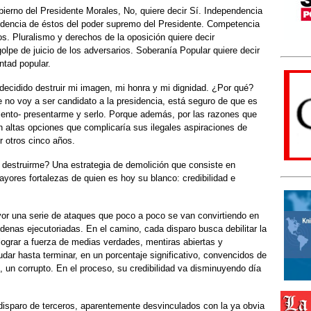
bierno del Presidente Morales, No, quiere decir Sí. Independencia
ndencia de éstos del poder supremo del Presidente. Competencia
os. Pluralismo y derechos de la oposición quiere decir
 golpe de juicio de los adversarios. Soberanía Popular quiere decir
ntad popular.
 decidido destruir mi imagen, mi honra y mi dignidad. ¿Por qué?
 no voy a ser candidato a la presidencia, está seguro de que es
mento- presentarme y serlo. Porque además, por las razones que
 altas opciones que complicaría sus ilegales aspiraciones de
r otros cinco años.
 destruirme? Una estrategia de demolición que consiste en
ayores fortalezas de quien es hoy su blanco: credibilidad e
 una serie de ataques que poco a poco se van convirtiendo en
ndenas ejecutoriadas. En el camino, cada disparo busca debilitar la
lograr a fuerza de medias verdades, mentiras abiertas y
ar hasta terminar, en un porcentaje significativo, convencidos de
, un corrupto. En el proceso, su credibilidad va disminuyendo día
 disparo de terceros, aparentemente desvinculados con la ya obvia