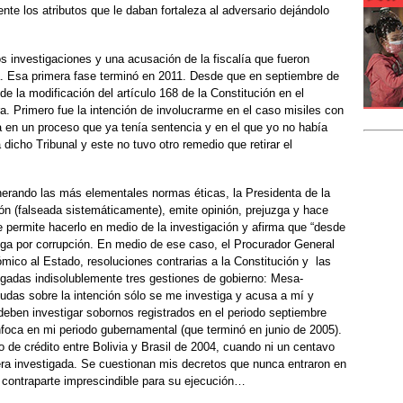
nte los atributos que le daban fortaleza al adversario dejándolo
s investigaciones y una acusación de la fiscalía que fueron
a. Esa primera fase terminó en 2011. Desde que en septiembre de
e la modificación del artículo 168 de la Constitución en el
ra. Primero fue la intención de involucrarme en el caso misiles con
ia en un proceso que ya tenía sentencia y en el que yo no había
icho Tribunal y este no tuvo otro remedio que retirar el
nerando las más elementales normas éticas, la Presidenta de la
n (falseada sistemáticamente), emite opinión, prejuzga y hace
 permite hacerlo en medio de la investigación y afirma que “desde
tiga por corrupción. En medio de ese caso, el Procurador General
ico al Estado, resoluciones contrarias a la Constitución y las
igadas indisolublemente tres gestiones de gobierno: Mesa-
udas sobre la intención sólo se me investiga y acusa a mí y
deben investigar sobornos registrados en el periodo septiembre
enfoca en mi periodo gubernamental (que terminó en junio de 2005).
o de crédito entre Bolivia y Brasil de 2004, cuando ni un centavo
tera investigada. Se cuestionan mis decretos que nunca entraron en
a contraparte imprescindible para su ejecución…