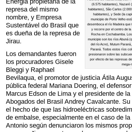
Energia propietaria de la
(6.575 habitantes), Nazaré (
represa del mismo
habitantes), São Carlos (2.000
habitantes), y Sede (la cap
nombre, y Empresa
municipio de Porto Velho est
Sustentável do Brasil que
desemboca el río Madeira que 
y recorre por el centro de la
es dueña de la represa de
Rocha en Cochabamba. Los a
Jirau.
municipio son los ríos Abuná (
del río Acre), Mutum Paraná
Paraná. Todos estos ríos co
Los demandantes fueron
presionaron sobre las subcuenc
por efecto de las represas de
los procuradores Gisele
mega-m
Bleggi y Raphael
Bevilaqua, el promotor de justicia Átila Augu
pública federal Mariana Doering, el defensor
Marcus Edson de Lima y el presidente de la
Abogados del Brasil Andrey Cavalcante. S
el hecho de que las hidroeléctricas sobredi
de embalse, especialmente en el caso de la
Antonio según denunciaron los mismos propie