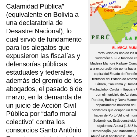
Calamidad Pública”
(equivalente en Bolivia a
una declaratoria de
Desastre Nacional), lo
cual sirvió de fundamento
para los alegatos que
EL MEGA-MUNI
Porto Velho es uno de los 
expusieron las fiscalías y
Sudamérica. Fue fundado en
defensorías públicas
Madeira Mamoré Railway Compan
a la exportación de goma hacia 
estaduales y federales,
capital del Estado de Rondô
además del gremio de los
territorial del Estado de Amaz
Lábrea, Canutama y Humaitá
abogados, el pasado 6 de
Machadinho, Cojubim, Itapuá y 
con el municipio de Acreland
marzo, en la demanda de
Paraíso, Buritis y Nova Mamo
un juicio de Acción Civil
departamento boliviano de 
habitantes que ocupan un terr
Pública por “daño moral
hacen de Porto Velho el muni
colectivo” contra los
Sudamérica. Está constituido 
siguientes: Abuná (1.648 h
consorcios Santo Antônio
Demarcação (548 habitantes), 
Abuná (450 habitantes), Jaci-