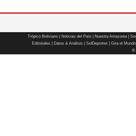
Trópico Boliviano
|
Noticias del País
|
Nuestra Amazonia
|
Soc
Editoriales
|
Datos & Análisis
|
SolDeportes
|
Gira el Mundo
©