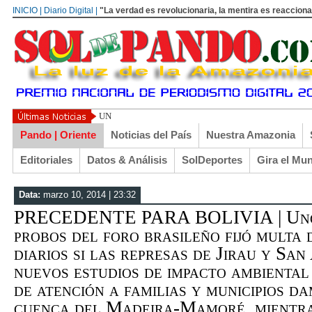
INICIO | Diario Digital |
"La verdad es revolucionaria, la mentira es reacciona
UN LIBERTARIO LLAMADO EL TURI TORRICO
Pando | Oriente
Noticias del País
Nuestra Amazonia
Editoriales
Datos & Análisis
SolDeportes
Gira el Mu
Data:
marzo 10, 2014 | 23:32
PRECEDENTE PARA BOLIVIA | Uno d
probos del foro brasileño fijó multa
diarios si las represas de Jirau y San
nuevos estudios de impacto ambiental
de atención a familias y municipios d
cuenca del Madeira-Mamoré, mientras