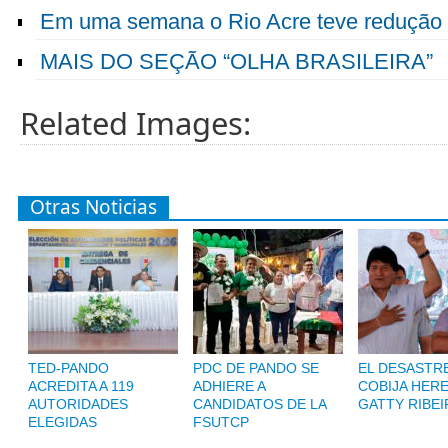
Em uma semana o Rio Acre teve redução 
MAIS DO SEÇÃO “OLHA BRASILEIRA”
Related Images:
Otras Noticias
TED-PANDO
PDC DE PANDO SE
EL DESASTR
ACREDITA A 119
ADHIERE A
COBIJA HER
AUTORIDADES
CANDIDATOS DE LA
GATTY RIBE
ELEGIDAS
FSUTCP