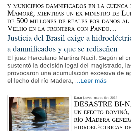
y municipios damnificados en la cuenca
Mamoré, mientras un ex ministro de Lul
de 500 millones de reales por daños al 
Velho en la frontera con Pando…
Justicia del Brasil exige a hidroeléct
a damnificados y que se rediseñen
El juez Herculano Martins Nacif. Según el cr
sustentó la decisión legal del magistrado, la
provocaron una acumulación excesiva de a
el lecho del río Madera,
...Leer más
Data:
jueves, marzo 6th, 2014
DESASTRE BI-N
un efecto dominó,
río Madera genera
hidroeléctricas d