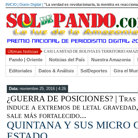
INICIO | Diario Digital |
"La verdad es revolucionaria, la mentira es reacciona
UN LIBERTARIO LLAMADO E
Pando | Oriente
Noticias del País
Nuestra Amazonia
Editoriales
Datos & Análisis
SolDeportes
Gira el Mu
Data:
noviembre 25, 2016 | 4:26
¿GUERRA DE POSICIONES? | Tras c
induce a extremos de letal gravedad,
sale más fortalecido...
QUINTANA Y SUS MICRO 
ESTADO