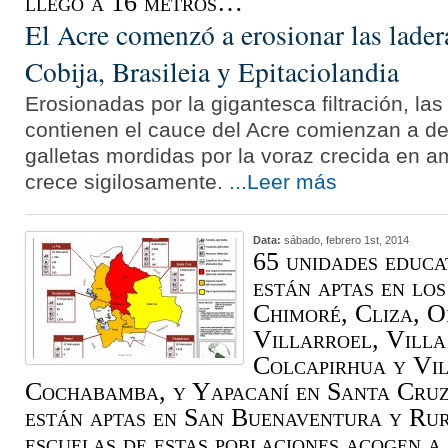
llegó a 16 metros…
El Acre comenzó a erosionar las lader
Cobija, Brasileia y Epitaciolandia
Erosionadas por la gigantesca filtración, la
contienen el cauce del Acre comienzan a 
galletas mordidas por la voraz crecida en am
crece sigilosamente.
...Leer más
Data:
sábado, febrero 1st, 2014
65 unidades educat
están aptas en los
Chimoré, Cliza, O
Villarroel, Villa
Colcapirhua y Vil
Cochabamba, y Yapacaní en Santa Cruz.
están aptas en San Buenaventura y Ru
escuelas de estas poblaciones acogen a 