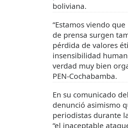
boliviana.
“Estamos viendo que l
de prensa surgen tam
pérdida de valores ét
insensibilidad human
verdad muy bien organ
PEN-Cochabamba.
En su comunicado del
denunció asimismo qu
periodistas durante l
“el inaceptable ataq