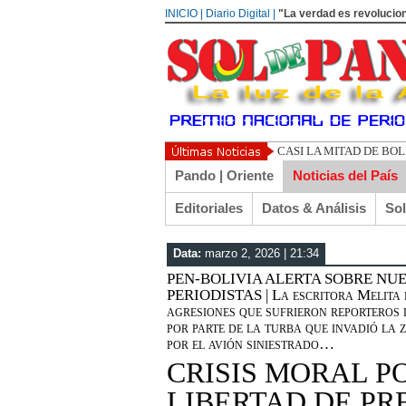
INICIO | Diario Digital |
"La verdad es revolucion
UN LIBERTARIO LLAM
Pando | Oriente
Noticias del País
Editoriales
Datos & Análisis
So
Data:
marzo 2, 2026 | 21:34
PEN-BOLIVIA ALERTA SOBRE N
PERIODISTAS | La escritora Melita d
agresiones que sufrieron reporteros 
por parte de la turba que invadió la
por el avión siniestrado…
CRISIS MORAL P
LIBERTAD DE PR