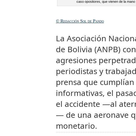
caso opositores, que vienen de la mano d
© Redacción Sol de Pando
La Asociación Naciona
de Bolivia (ANPB) co
agresiones perpetrad
periodistas y trabaja
prensa que cumplían 
informativas, el pasad
el accidente —al aterr
— de una aeronave q
monetario.