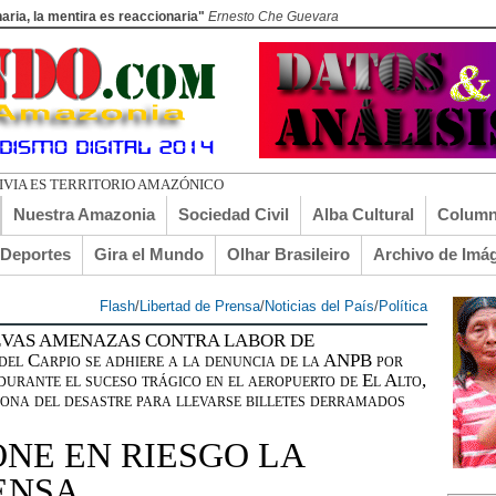
aria, la mentira es reaccionaria"
Ernesto Che Guevara
ADO EL
Nuestra Amazonia
Sociedad Civil
Alba Cultural
Column
lDeportes
Gira el Mundo
Olhar Brasileiro
Archivo de Imá
Flash
/
Libertad de Prensa
/
Noticias del País
/
Política
UEVAS AMENAZAS CONTRA LABOR DE
el Carpio se adhiere a la denuncia de la ANPB por
durante el suceso trágico en el aeropuerto de El Alto,
 zona del desastre para llevarse billetes derramados
ONE EN RIESGO LA
ENSA