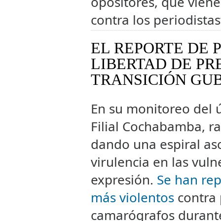
opositores, que vien
contra los periodistas
EL REPORTE DE 
LIBERTAD DE PR
TRANSICIÓN GU
En su monitoreo del ú
Filial Cochabamba, rat
dando una espiral as
virulencia en las vuln
expresión.
Se han rep
más violentos
contra 
camarógrafos durante