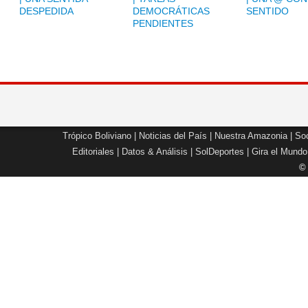
DESPEDIDA
DEMOCRÁTICAS
SENTIDO
PENDIENTES
Trópico Boliviano
|
Noticias del País
|
Nuestra Amazonia
|
Soc
Editoriales
|
Datos & Análisis
|
SolDeportes
|
Gira el Mundo
©