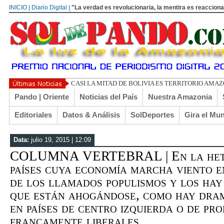
INICIO | Diario Digital |
"La verdad es revolucionaria, la mentira es reacciona
UN LIBERTARI
Pando | Oriente
Noticias del País
Nuestra Amazonia
Editoriales
Datos & Análisis
SolDeportes
Gira el Mu
Data:
julio 19, 2015 | 12:09
COLUMNA VERTEBRAL | En la hete
países cuya economía marcha viento e
de los llamados populismos y los hay
que están ahogándose, como hay dram
en países de centro izquierda o de pr
francamente liberales.