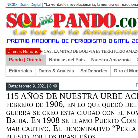
INICIO | Diario Digital |
"La verdad es revolucionaria, la mentira es reacciona
UN LIBERTARIO LLAMADO EL TURI
Pando | Oriente
Noticias del País
Nuestra Amazonia
Editoriales
Datos & Análisis
SolDeportes
Gira el Mu
F
Data:
febrero 9, 2021 | 8:49
115 AÑOS DE NUESTRA URBE ACRE
febrero de 1906, en lo que quedó del
guerra se creó esta ciudad con el no
Bahía. En 1908 se llamó Puerto Cobij
mar cautivo. El denominativo “Perla
puesto por los brasileños…