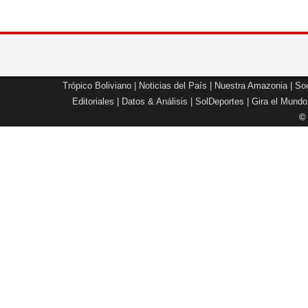
Trópico Boliviano
|
Noticias del País
|
Nuestra Amazonia
|
Soc
Editoriales
|
Datos & Análisis
|
SolDeportes
|
Gira el Mundo
©