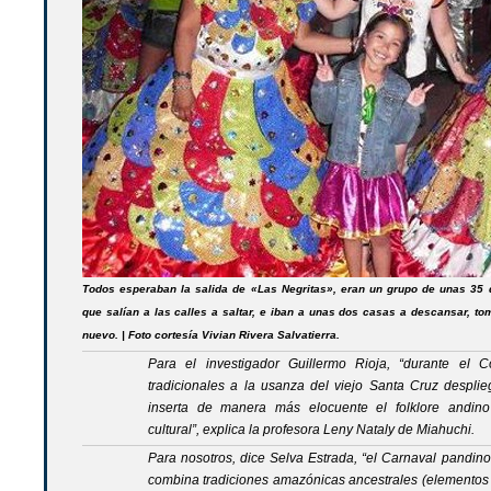
Todos esperaban la salida de «Las Negritas», eran un grupo de unas 35 
que salían a las calles a saltar, e iban a unas dos casas a descansar, tom
nuevo. |
Foto cortesía Vivian Rivera Salvatierra.
Para el investigador Guillermo Rioja, “durante el 
tradicionales a la usanza del viejo Santa Cruz desplie
inserta de manera más elocuente el folklore andin
cultural”, explica la profesora Leny Nataly de Miahuchi.
Para nosotros, dice Selva Estrada, “el Carnaval pandino 
combina tradiciones amazónicas ancestrales (elementos 