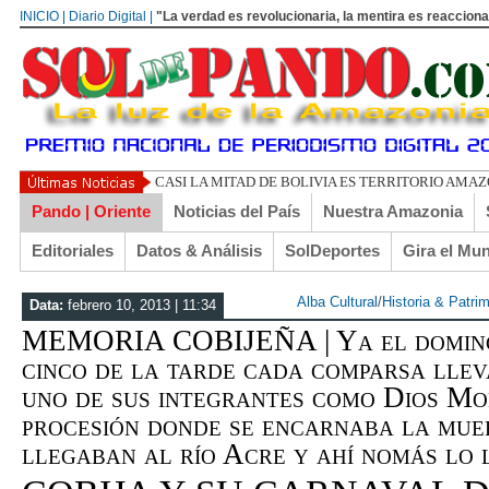
INICIO | Diario Digital |
"La verdad es revolucionaria, la mentira es reacciona
UN LIBERTARIO LLAMADO EL TUR
Pando | Oriente
Noticias del País
Nuestra Amazonia
Editoriales
Datos & Análisis
SolDeportes
Gira el Mu
Alba Cultural
/
Historia & Patri
Data:
febrero 10, 2013 | 11:34
MEMORIA COBIJEÑA | Ya el domingo
cinco de la tarde cada comparsa lle
uno de sus integrantes como Dios Mo
procesión donde se encarnaba la mue
llegaban al río Acre y ahí nomás l