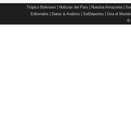
Trópico Boliviano
|
Noticias del País
|
Nuestra Amazonia
|
Soc
Editoriales
|
Datos & Análisis
|
SolDeportes
|
Gira el Mundo
©