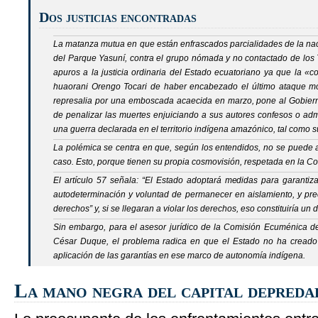
Dos justicias encontradas
La matanza mutua en que están enfrascados parcialidades de la n
del Parque Yasuní, contra el grupo nómada y no contactado de lo
apuros a la justicia ordinaria del Estado ecuatoriano ya que la «c
huaorani Orengo Tocari de haber encabezado el último ataque mo
represalia por una emboscada acaecida en marzo, pone al Gobiern
de penalizar las muertes enjuiciando a sus autores confesos o adm
una guerra declarada en el territorio indígena amazónico, tal como 
La polémica se centra en que, según los entendidos, no se puede ap
caso. Esto, porque tienen su propia cosmovisión, respetada en la Co
El artículo 57 señala: “El Estado adoptará medidas para garantiza
autodeterminación y voluntad de permanecer en aislamiento, y pre
derechos” y, si se llegaran a violar los derechos, eso constituiría un d
Sin embargo, para el asesor jurídico de la Comisión Ecuménica
César Duque, el problema radica en que el Estado no ha creado
aplicación de las garantías en ese marco de autonomía indígena.
La mano negra del capital depred