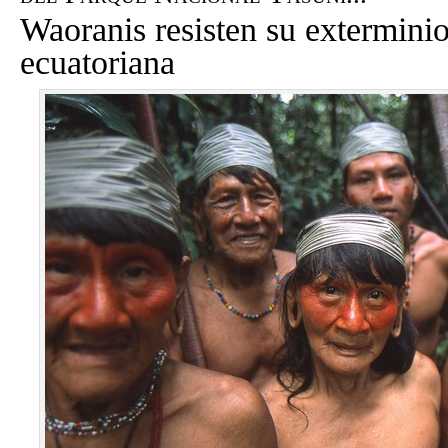
Waoranis resisten su extermini
ecuatoriana