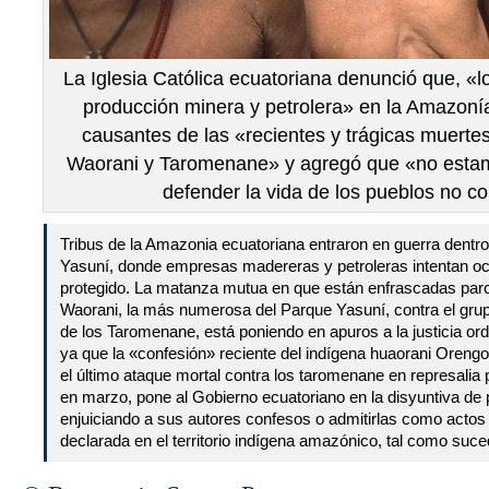
La Iglesia Católica ecuatoriana denunció que, «
producción minera y petrolera» en la Amazoní
causantes de las «recientes y trágicas muert
Waorani y Taromenane» y agregó que «no esta
defender la vida de los pueblos no c
Tribus de la Amazonia ecuatoriana entraron en guerra dentr
Yasuní, donde empresas madereras y petroleras intentan ocup
protegido. La matanza mutua en que están enfrascadas parci
Waorani, la más numerosa del Parque Yasuní, contra el gr
de los Taromenane, está poniendo en apuros a la justicia ord
ya que la «confesión» reciente del indígena huaorani Oreng
el último ataque mortal contra los taromenane en represali
en marzo, pone al Gobierno ecuatoriano en la disyuntiva de 
enjuiciando a sus autores confesos o admitirlas como actos
declarada en el territorio indígena amazónico, tal como su