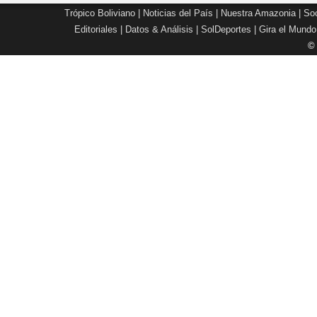
Trópico Boliviano
|
Noticias del País
|
Nuestra Amazonia
|
Soc
Editoriales
|
Datos & Análisis
|
SolDeportes
|
Gira el Mundo
©