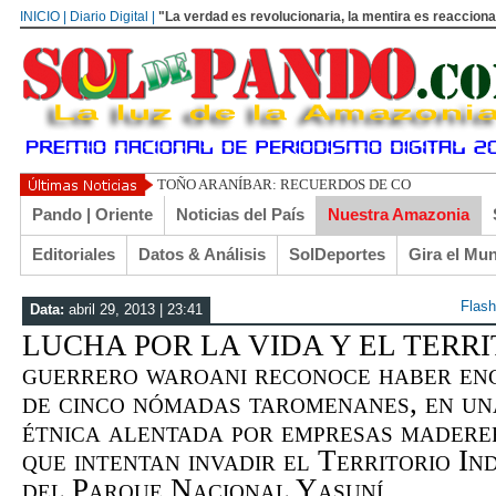
INICIO | Diario Digital |
"La verdad es revolucionaria, la mentira es reacciona
TOÑO ARANÍBAR: RECUERDOS DE COCHABAMBA
Pando | Oriente
Noticias del País
Nuestra Amazonia
Editoriales
Datos & Análisis
SolDeportes
Gira el Mu
Flash
Data:
abril 29, 2013 | 23:41
LUCHA POR LA VIDA Y EL TERRIT
guerrero waroani reconoce haber en
de cinco nómadas taromenanes, en un
étnica alentada por empresas madere
que intentan invadir el Territorio In
del Parque Nacional Yasuní...