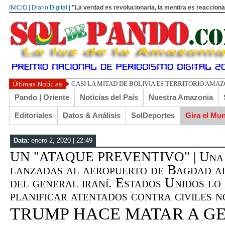
INICIO | Diario Digital |
"La verdad es revolucionaria, la mentira es reacciona
UN LIBERTARIO LLAMADO EL
Pando | Oriente
Noticias del País
Nuestra Amazonia
Editoriales
Datos & Análisis
SolDeportes
Gira el Mu
Data:
enero 2, 2020 | 22:49
UN "ATAQUE PREVENTIVO" | Una d
lanzadas al aeropuerto de Bagdad a
del general iraní. Estados Unidos lo
planificar atentados contra civiles n
TRUMP HACE MATAR A GE