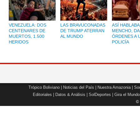
VENEZUELA: DOS
LAS BRAVUCONADAS
ASÍ HABLABA
CENTENARES DE
DE TRUMP ATERRAN
MENCHO, D
MUERTOS, 1.500
AL MUNDO
ÓRDENES A 
HERIDOS
POLICÍA
Trópico Boliviano
|
Noticias del País
|
Nuestra Amazonia
|
Soc
Editoriales
|
Datos & Análisis
|
SolDeportes
|
Gira el Mundo
©