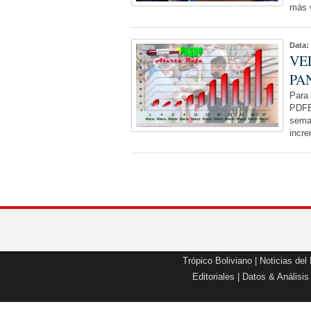
más 
Data:
VE
PA
Para 
PDFB
seman
incr
Trópico Boliviano
|
Noticias del
Editoriales
|
Datos & Análisis