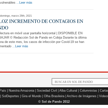
vulnerables
...Leer más
domingo, marzo 28th, 2021
LOZ INCREMENTO DE CONTAGIOS EN
NDO
lectura en móvil usar pantalla horizontal | DISPONIBLE EN
AJAR © Redacción Sol de Pando en Cobija Durante la última
a de este mes, los casos de infección por Covid-19 se han
ementado
...Leer más
 País
|
Nuestra Amazonia
|
Sociedad Civil
|
Alba Cultural
|
Columnistas
|
Carta
|
SolDeportes
|
Gira el Mundo
|
Olha Brasileira
|
Archivo de Imágenes
|
Video
© Sol de Pando 2012