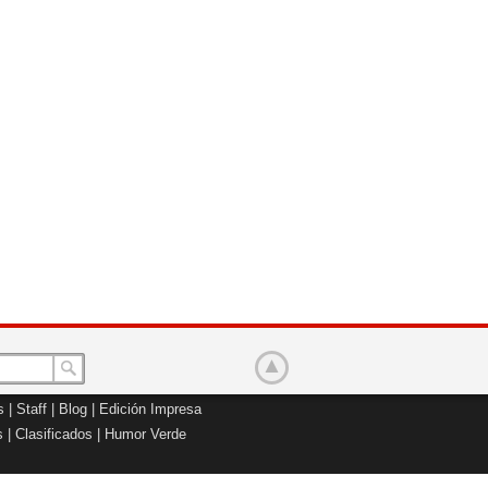
s
|
Staff
|
Blog
|
Edición Impresa
s
|
Clasificados
|
Humor Verde