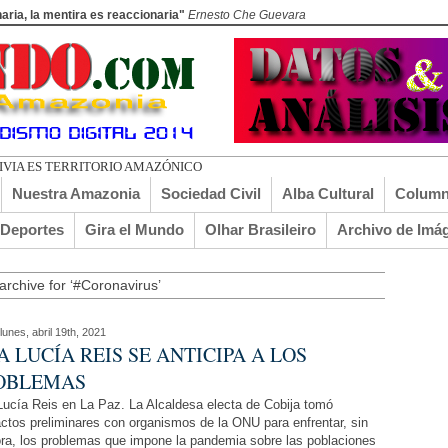
aria, la mentira es reaccionaria"
Ernesto Che Guevara
LIVIA ES TERRITORIO AMAZÓNICO
Nuestra Amazonia
Sociedad Civil
Alba Cultural
Column
lDeportes
Gira el Mundo
Olhar Brasileiro
Archivo de Imá
archive for ‘#Coronavirus’
lunes, abril 19th, 2021
A LUCÍA REIS SE ANTICIPA A LOS
OBLEMAS
ucía Reis en La Paz. La Alcaldesa electa de Cobija tomó
ctos preliminares con organismos de la ONU para enfrentar, sin
a, los problemas que impone la pandemia sobre las poblaciones