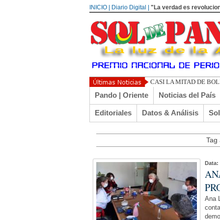
INICIO | Diario Digital |
"La verdad es revolucion
CASI LA MITAD DE BO
Pando | Oriente
Noticias del País
Editoriales
Datos & Análisis
So
Tag 
Data:
AN
PR
Ana L
conta
demor