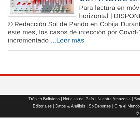
Para lectura en móvi
horizontal | DISP
© Redacción Sol de Pando en Cobija Durant
este mes, los casos de infección por Covid
incrementado
...Leer más
Trópico Boliviano
|
Noticias del País
|
Nuestra Amazonia
|
Soc
Editoriales
|
Datos & Análisis
|
SolDeportes
|
Gira el Mundo
©