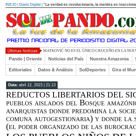
INICIO | Diario Digital |
"La verdad es revolucionaria, la mentira es reacciona
TOÑO ARANÍBAR: RECUERDOS DE CO
Pando | Oriente
Noticias del País
Nuestra Amazonia
Editoriales
Datos & Análisis
SolDeportes
Gira el Mu
Data:
abril 12, 2023 | 21:13
REDUCTOS LIBERTARIOS DEL SIG
pueblos aislados del Bosque amazóni
anarquistas donde predomina la socie
comuna autogestionaria) y donde la s
(el poder organizado de las burocra