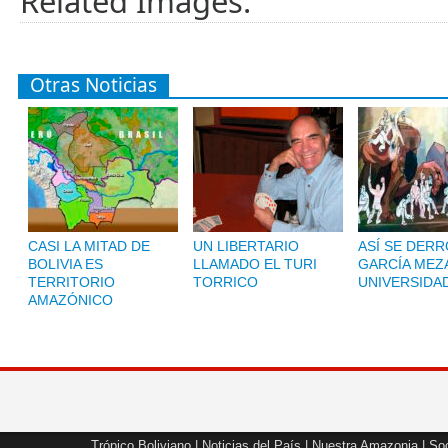
Related Images:
Otras Noticias
CASI LA MITAD DE
UN LIBERTARIO
ASÍ SE DERR
BOLIVIA ES
LLAMADO EL TURI
GARCÍA MEZA
TERRITORIO
TORRICO
UNIVERSIDA
AMAZÓNICO
Trópico Boliviano
|
Noticias del País
|
Nuestra Amazonia
|
Soc