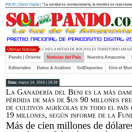
INICIO | Diario Digital |
"La verdad es revolucionaria, la mentira es reacciona
UN LIBERTARIO LLAMADO EL TURI
Pando | Oriente
Noticias del País
Nuestra Amazonia
Editoriales
Datos & Análisis
SolDeportes
Gira el Mu
Data:
marzo 14, 2014 | 19:34
La Ganadería del Beni es la más dam
pérdida de más de $us 90 millones fre
de cultivos agrícolas en todo el país
19 millones, según informe de la Fu
Más de cien millones de dólares