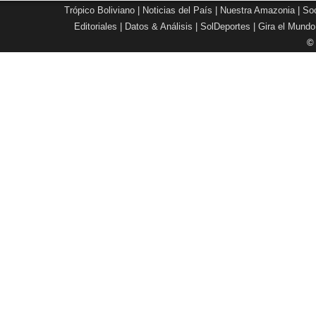
Trópico Boliviano
|
Noticias del País
|
Nuestra Amazonia
|
Soc
Editoriales
|
Datos & Análisis
|
SolDeportes
|
Gira el Mundo
©