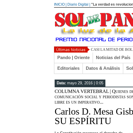
INICIO | Diario Digital |
"La verdad es revolucion
CASI LA MITAD DE BO
Pando | Oriente
Noticias del País
Editoriales
Datos & Análisis
So
Data:
mayo 29, 2016 | 0:05
COLUMNA VERTEBRAL | Quienes deten
comunicación social y periodistas son
libre es un imperativo...
Carlos D. Mesa Gi
SU ESPÍRITU