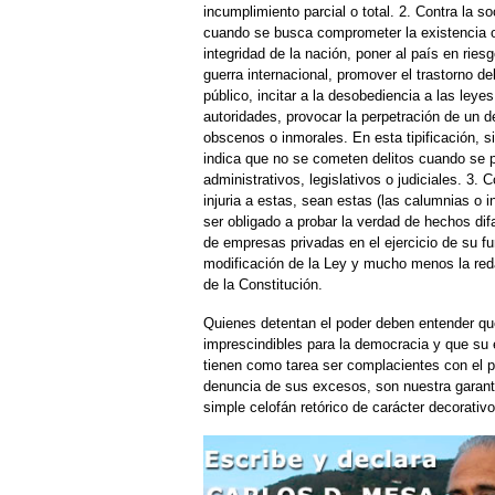
incumplimiento parcial o total. 2. Contra la s
cuando se busca comprometer la existencia o
integridad de la nación, poner al país en ries
guerra internacional, promover el trastorno de
público, incitar a la desobediencia a las leyes
autoridades, provocar la perpetración de un de
obscenos o inmorales. En esta tipificación, 
indica que no se cometen delitos cuando se p
administrativos, legislativos o judiciales. 3.
injuria a estas, sean estas (las calumnias o 
ser obligado a probar la verdad de hechos dif
de empresas privadas en el ejercicio de su f
modificación de la Ley y mucho menos la reda
de la Constitución.
Quienes detentan el poder deben entender qu
imprescindibles para la democracia y que su e
tienen como tarea ser complacientes con el pod
denuncia de sus excesos, son nuestra garant
simple celofán retórico de carácter decorativo