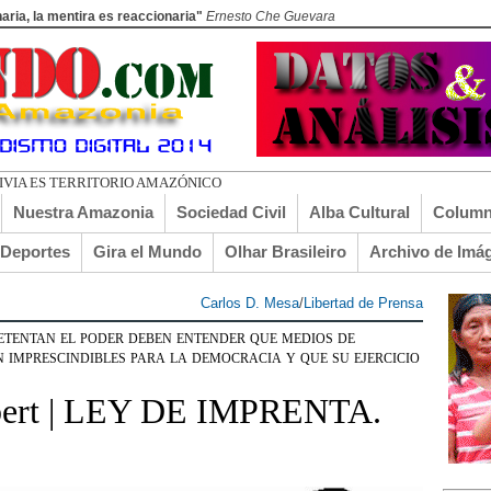
aria, la mentira es reaccionaria"
Ernesto Che Guevara
LIVIA ES TERRITORIO AMAZÓNICO
Nuestra Amazonia
Sociedad Civil
Alba Cultural
Column
lDeportes
Gira el Mundo
Olhar Brasileiro
Archivo de Imá
Carlos D. Mesa
/
Libertad de Prensa
tan el poder deben entender que medios de
 imprescindibles para la democracia y que su ejercicio
sbert | LEY DE IMPRENTA.