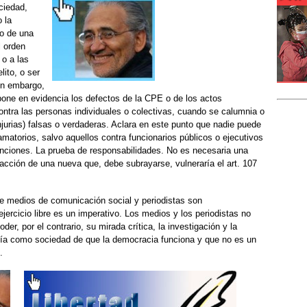
ociedad,
 la
go de una
l orden
 o a las
lito, o ser
sin embargo,
one en evidencia los defectos de la CPE o de los actos
 Contra las personas individuales o colectivas, cuando se calumnia o
injurias) falsas o verdaderas. Aclara en este punto que nadie puede
amatorios, salvo aquellos contra funcionarios públicos o ejecutivos
unciones. La prueba de responsabilidades. No es necesaria una
cción de una nueva que, debe subrayarse, vulneraría el art. 107
e medios de comunicación social y periodistas son
jercicio libre es un imperativo. Los medios y los periodistas no
er, por el contrario, su mirada crítica, la investigación y la
ía como sociedad de que la democracia funciona y que no es un
.