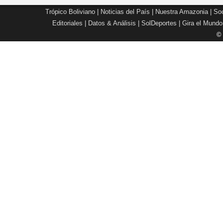
Trópico Boliviano
|
Noticias del País
|
Nuestra Amazonia
|
Soc
Editoriales
|
Datos & Análisis
|
SolDeportes
|
Gira el Mundo
©