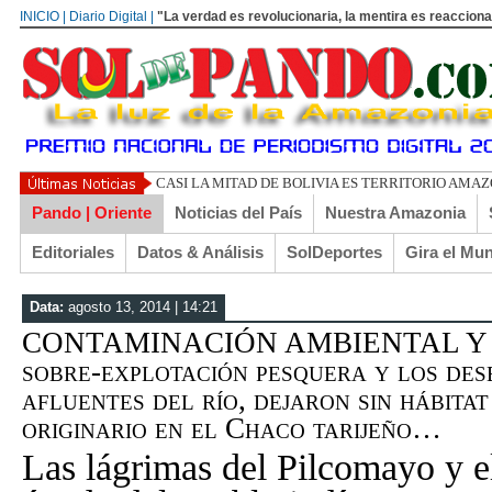
INICIO | Diario Digital |
"La verdad es revolucionaria, la mentira es reacciona
UN LIBERTARIO LLAMADO EL TURI TOR
Pando | Oriente
Noticias del País
Nuestra Amazonia
Editoriales
Datos & Análisis
SolDeportes
Gira el Mu
Data:
agosto 13, 2014 | 14:21
CONTAMINACIÓN AMBIENTAL Y E
sobre-explotación pesquera y los des
afluentes del río, dejaron sin hábita
originario en el Chaco tarijeño…
Las lágrimas del Pilcomayo y e