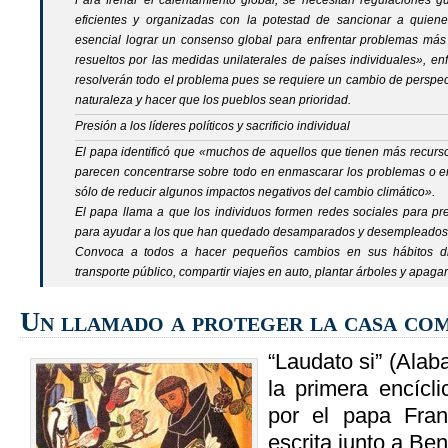
Para frenar el calentamiento global, se necesitan regulaciones g
eficientes y organizadas con la potestad de sancionar a quien
esencial lograr un consenso global para enfrentar problemas má
resueltos por las medidas unilaterales de países individuales», en
resolverán todo el problema pues se requiere un cambio de perspect
naturaleza y hacer que los pueblos sean prioridad.
Presión a los líderes políticos y sacrificio individual
El papa identificó que «muchos de aquellos que tienen más recurso
parecen concentrarse sobre todo en enmascarar los problemas o en 
sólo de reducir algunos impactos negativos del cambio climático».
El papa llama a que los individuos formen redes sociales para pres
para ayudar a los que han quedado desamparados y desempleados d
Convoca a todos a hacer pequeños cambios en sus hábitos dia
transporte público, compartir viajes en auto, plantar árboles y apaga
Un llamado a proteger la casa co
“Laudato si” (Alab
la primera encícl
por el papa Franc
escrita junto a Be