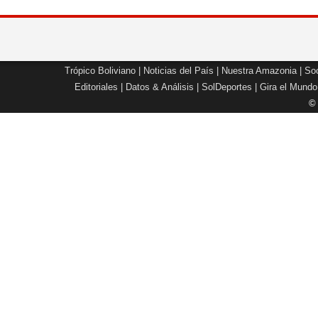
Trópico Boliviano
|
Noticias del País
|
Nuestra Amazonia
|
Soc
Editoriales
|
Datos & Análisis
|
SolDeportes
|
Gira el Mundo
©