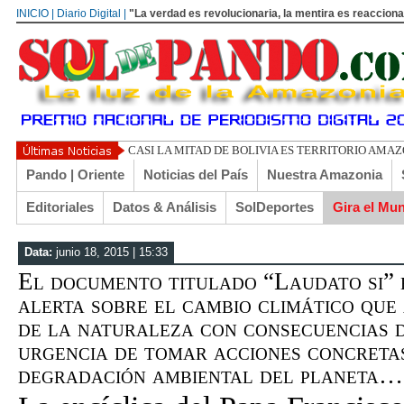
INICIO | Diario Digital |
"La verdad es revolucionaria, la mentira es reacciona
UN LIBERTARIO LLAMADO EL
Pando | Oriente
Noticias del País
Nuestra Amazonia
Editoriales
Datos & Análisis
SolDeportes
Gira el Mu
Data:
junio 18, 2015 | 15:33
El documento titulado “Laudato si” 
alerta sobre el cambio climático que 
de la naturaleza con consecuencias 
urgencia de tomar acciones concreta
degradación ambiental del planeta…