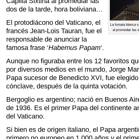
Capilla Sixtina al promediar las
dos de la tarde, hora boliviana…
El protodiácono del Vaticano, el
La fumata blanca sa
francés Jean-Lois Tauran, fue el
al promediar las d
responsable de anunciar la
famosa frase ‘
Habemus Papam
‘.
Aunque no figuraba entre los 12 favoritos q
por diversos medios en el mundo, Jorge Mari
Papa sucesor de Benedicto XVI, fue elegido
cónclave, después de la quinta votación.
Bergoglio es argentino; nació en Buenos Air
de 1936. Es el primer Papa del continente am
del Vaticano.
Si bien es de origen italiano, el Papa argent
primero no europeo en 1.000 años y el primer