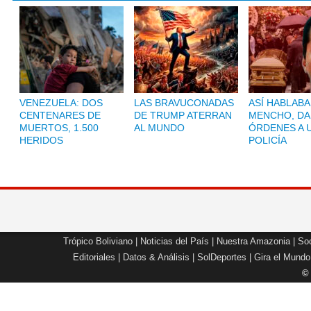
VENEZUELA: DOS
LAS BRAVUCONADAS
ASÍ HABLABA
CENTENARES DE
DE TRUMP ATERRAN
MENCHO, D
MUERTOS, 1.500
AL MUNDO
ÓRDENES A 
HERIDOS
POLICÍA
Trópico Boliviano
|
Noticias del País
|
Nuestra Amazonia
|
Soc
Editoriales
|
Datos & Análisis
|
SolDeportes
|
Gira el Mundo
©