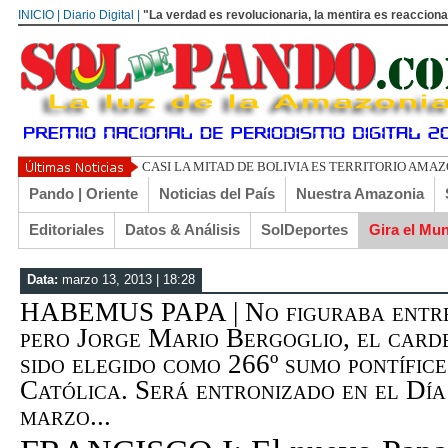
INICIO | Diario Digital |
"La verdad es revolucionaria, la mentira es reacciona
UN LIBERTARIO LLAMADO E
Pando | Oriente
Noticias del País
Nuestra Amazonia
Editoriales
Datos & Análisis
SolDeportes
Gira el Mu
Data:
marzo 13, 2013 | 18:28
HABEMUS PAPA | No figuraba entre 
pero Jorge Mario Bergoglio, el card
sido elegido como 266º sumo pontífice
Católica. Será entronizado en el Día
marzo...