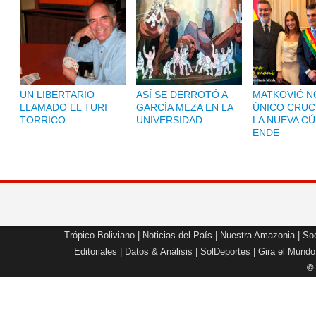
UN LIBERTARIO
ASÍ SE DERROTÓ A
MATKOVIĆ NO
LLAMADO EL TURI
GARCÍA MEZA EN LA
ÚNICO CRUC
TORRICO
UNIVERSIDAD
LA NUEVA CÚ
ENDE
Trópico Boliviano
|
Noticias del País
|
Nuestra Amazonia
|
Soc
Editoriales
|
Datos & Análisis
|
SolDeportes
|
Gira el Mundo
©