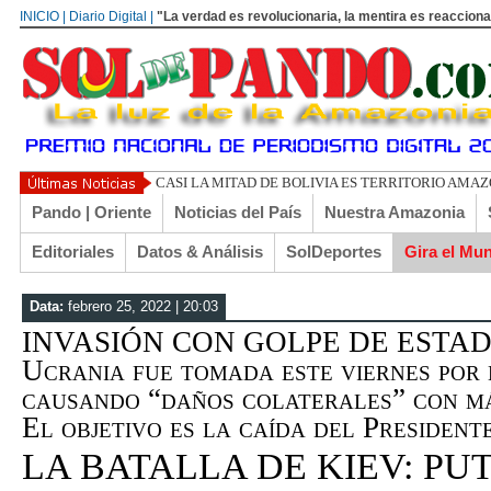
INICIO | Diario Digital |
"La verdad es revolucionaria, la mentira es reacciona
Pando | Oriente
Noticias del País
Nuestra Amazonia
Editoriales
Datos & Análisis
SolDeportes
Gira el Mu
Data:
febrero 25, 2022 | 20:03
INVASIÓN CON GOLPE DE ESTADO |
Ucrania fue tomada este viernes por 
causando “daños colaterales” con má
El objetivo es la caída del Presiden
LA BATALLA DE KIEV: PU