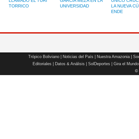
LLAMADO EL TURI
GARCÍA MEZA EN LA
ÚNICO CRUC
TORRICO
UNIVERSIDAD
LA NUEVA CÚ
ENDE
Trópico Boliviano
|
Noticias del País
|
Nuestra Amazonia
|
Soc
Editoriales
|
Datos & Análisis
|
SolDeportes
|
Gira el Mundo
©