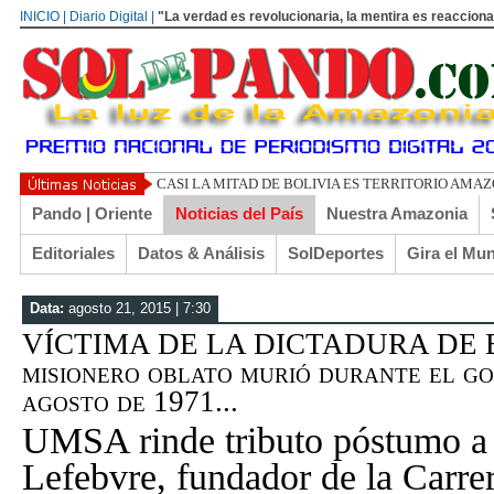
INICIO | Diario Digital |
"La verdad es revolucionaria, la mentira es reacciona
UN LIBERTARIO LLAMADO E
Pando | Oriente
Noticias del País
Nuestra Amazonia
Editoriales
Datos & Análisis
SolDeportes
Gira el Mu
Data:
agosto 21, 2015 | 7:30
VÍCTIMA DE LA DICTADURA DE B
misionero oblato murió durante el go
agosto de 1971...
UMSA rinde tributo póstumo a
Lefebvre, fundador de la Carre