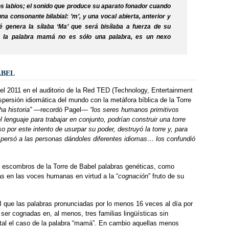
os labios; el sonido que produce su aparato fonador cuando
una consonante bilabial: ’m’, y una vocal abierta, anterior y
é genera la sílaba ‘Ma’ que será bisílaba a fuerza de su
ue la palabra mamá no es sólo una palabra, es un nexo
abel
del 2011 en el auditorio de la Red TED (Technology, Entertainment
ispersión idiomática del mundo con la metáfora bíblica de la Torre
a historia”
—recordó Pagel—
“los seres humanos primitivos
 lenguaje para trabajar en conjunto, podrían construir una torre
oso por este intento de usurpar su poder, destruyó la torre y, para
spersó a las personas dándoles diferentes idiomas… los confundió
s escombros de la Torre de Babel palabras genéticas, como
s en las voces humanas en virtud a la “
cognación
” fruto de su
XI que las palabras pronunciadas por lo menos 16 veces al día por
ser cognadas en, al menos, tres familias lingüísticas sin
, tal el caso de la palabra “mamá”. En cambio aquellas menos