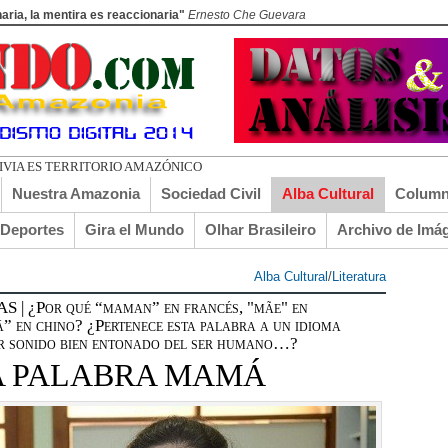
aria, la mentira es reaccionaria"
Ernesto Che Guevara
DO EL TURI TOR
Nuestra Amazonia
Sociedad Civil
Alba Cultural
Column
lDeportes
Gira el Mundo
Olhar Brasileiro
Archivo de Imá
Alba Cultural
/
Literatura
 ¿Por qué “maman” en francés, "mãe" en
” en chino? ¿Pertenece esta palabra a un idioma
mer sonido bien entonado del ser humano…?
LA PALABRA MAMÁ