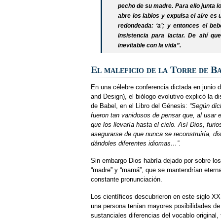
pecho de su madre. Para ello junta l
abre los labios y expulsa el aire es 
redondeada: ‘a’; y entonces el beb
insistencia para lactar. De ahí q
inevitable con la vida”.
El maleficio de la Torre de B
En una célebre conferencia dictada en junio 
and Design), el biólogo evolutivo explicó la d
de Babel, en el Libro del Génesis:
“Según dich
fueron tan vanidosos de pensar que, al usar el
que los llevaría hasta el cielo. Así Dios, furi
asegurarse de que nunca se reconstruiría, di
dándoles diferentes idiomas…”.
Sin embargo Dios habría dejado por sobre lo
“madre” y “mamá”, que se mantendrían eterna
constante pronunciación.
Los científicos descubrieron en este siglo X
una persona tenían mayores posibilidades de 
sustanciales diferencias del vocablo original