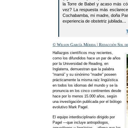
la Torre de Babel y acaso más cós
vez? La respuesta más esclarece
Cochabamba, mi madre, doña Pasto
experiencia de obstetriz jubilada…
© Wilson García Mérida | Redacción Sol de 
Hallazgos científicos muy recientes,
como los difundidos hace un par de años
por la Universidad de Reading, en
Inglaterra, demuestran que la palabra
“mamá” y su sinónimo “madre” poseen
prácticamente la misma raíz lingüística
en todos los idiomas del mundo y se la
pronuncia en los cinco continentes desde
hace por lo menos 15.000 años, según
una investigación publicada por el biólogo
evolutivo Mark Pagel.
El equipo interdisciplinario dirigido por
Pagel —que incluye antropólogos,
arqueólogos y lingüistas— afirma que las