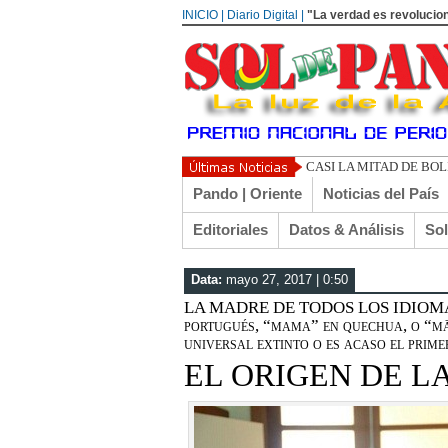
INICIO | Diario Digital |
"La verdad es revolucion
UN LIBERTARIO LLAMA
Pando | Oriente
Noticias del País
Editoriales
Datos & Análisis
So
Data:
mayo 27, 2017 | 0:50
LA MADRE DE TODOS LOS IDIOMAS |
portugués, “mama” en quechua, o “mā
universal extinto o es acaso el pri
EL ORIGEN DE 