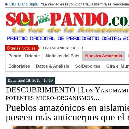
INICIO | Diario Digital |
"La verdad es revolucionaria, la mentira es reacciona
TOÑO ARANÍBAR: RECUERDOS DE COCHABAMBA
Pando | Oriente
Noticias del País
Nuestra Amazonia
Editoriales
Datos & Análisis
SolDeportes
Gira el Mu
Data:
abril 18, 2015 | 16:19
DESCUBRIMIENTO | Los Yanomami s
potentes micro-organismos...
Pueblos amazónicos en aislamie
poseen más anticuerpos que el r