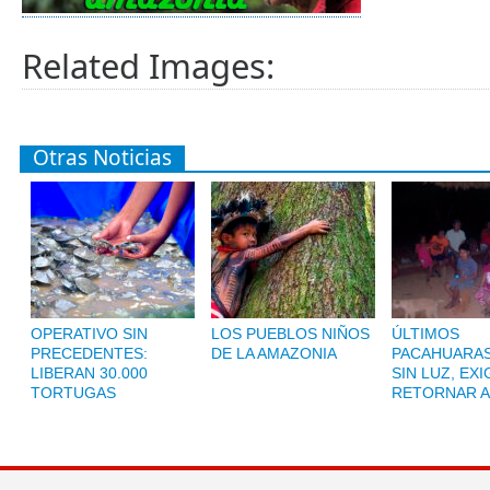
Related Images:
Otras Noticias
OPERATIVO SIN
LOS PUEBLOS NIÑOS
ÚLTIMOS
PRECEDENTES:
DE LA AMAZONIA
PACAHUARAS
LIBERAN 30.000
SIN LUZ, EX
TORTUGAS
RETORNAR A