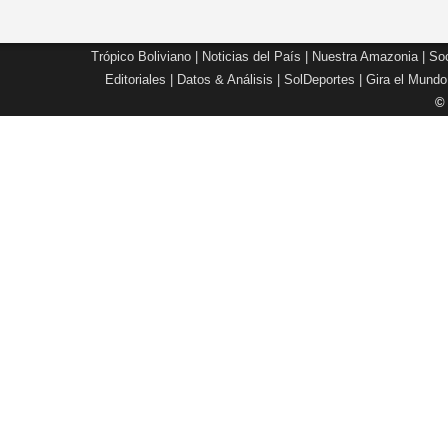
Trópico Boliviano
|
Noticias del País
|
Nuestra Amazonia
|
Soc
Editoriales
|
Datos & Análisis
|
SolDeportes
|
Gira el Mundo
©