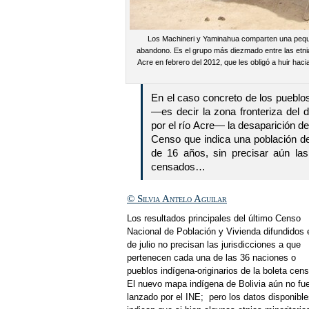
Los Machineri y Yaminahua comparten una pequ
abandono. Es el grupo más diezmado entre las etnia
Acre en febrero del 2012, que les obligó a huir hacia
En el caso concreto de los pueblo
—es decir la zona fronteriza del
por el río Acre— la desaparición d
Censo que indica una población d
de 16 años, sin precisar aún la
censados…
© Silvia Antelo Aguilar
Los resultados principales del último Censo
Nacional de Población y Vivienda difundidos 
de julio no precisan las jurisdicciones a que
pertenecen cada una de las 36 naciones o
pueblos indígena-originarios de la boleta cens
El nuevo mapa indígena de Bolivia aún no fu
lanzado por el INE; pero los datos disponibl