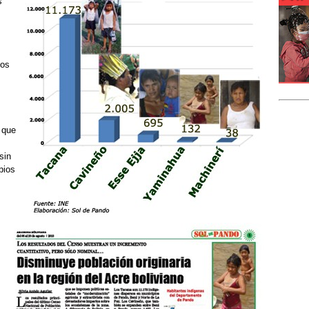
s
cos
 que
sin
pios