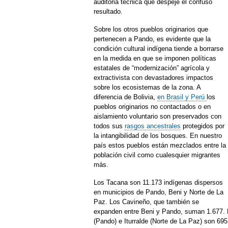
auditoria técnica que despeje el confuso
resultado.
Sobre los otros pueblos originarios que
pertenecen a Pando, es evidente que la
condición cultural indígena tiende a borrarse
en la medida en que se imponen políticas
estatales de “modernización” agrícola y
extractivista con devastadores impactos
sobre los ecosistemas de la zona. A
diferencia de Bolivia,
en Brasil y Perú
los
pueblos originarios no contactados o en
aislamiento voluntario son preservados con
todos sus
rasgos ancestrales
protegidos por
la intangibilidad de los bosques. En nuestro
país estos pueblos están mezclados entre la
población civil como cualesquier migrantes
más.
Los Tacana son 11.173 indígenas dispersos
en municipios de Pando, Beni y Norte de La
Paz. Los Cavineño, que también se
expanden entre Beni y Pando, suman 1.677. 
(Pando) e Iturralde (Norte de La Paz) son 69