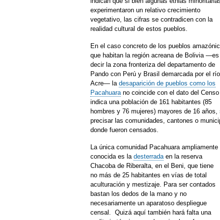
indican que si bien algunas etnias minoritaria
experimentaron un relativo crecimiento
vegetativo, las cifras se contradicen con la
realidad cultural de estos pueblos.
En el caso concreto de los pueblos amazóni
que habitan la región acreana de Bolivia —es
decir la zona fronteriza del departamento de
Pando con Perú y Brasil demarcada por el río
Acre— la
desaparición de pueblos como los
Pacahuara
no coincide con el dato del Censo
indica una población de 161 habitantes (85
hombres y 76 mujeres) mayores de 16 años, 
precisar las comunidades, cantones o munici
donde fueron censados.
La única comunidad Pacahuara ampliamente
conocida es la
desterrada
en la reserva
Chacoba de Riberalta, en el Beni, que tiene
no más de 25 habitantes en vías de total
aculturación y mestizaje. Para ser contados
bastan los dedos de la mano y no
necesariamente un aparatoso despliegue
censal. Quizá aquí también hará falta una