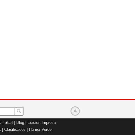
s
|
Staff
|
Blog
|
Edición Impresa
s
|
Clasificados
|
Humor Verde