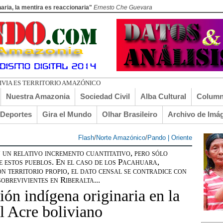
aria, la mentira es reaccionaria"
Ernesto Che Guevara
Nuestra Amazonia
Sociedad Civil
Alba Cultural
Column
lDeportes
Gira el Mundo
Olhar Brasileiro
Archivo de Imá
Flash
/
Norte Amazónico
/
Pando | Oriente
un relativo incremento cuantitativo, pero sólo
e estos pueblos. En el caso de los Pacahuara,
n territorio propio, el dato censal se contradice con
obrevivientes en Riberalta...
ón indígena originaria en la
l Acre boliviano