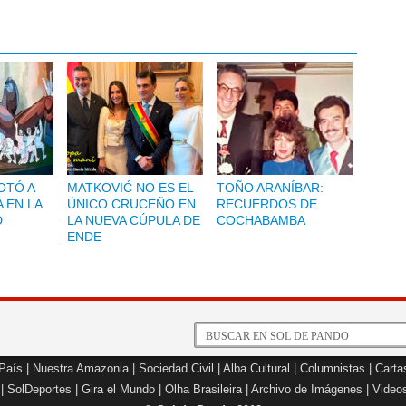
OTÓ A
MATKOVIĆ NO ES EL
TOÑO ARANÍBAR:
 EN LA
ÚNICO CRUCEÑO EN
RECUERDOS DE
D
LA NUEVA CÚPULA DE
COCHABAMBA
ENDE
 País
|
Nuestra Amazonia
|
Sociedad Civil
|
Alba Cultural
|
Columnistas
|
Carta
|
SolDeportes
|
Gira el Mundo
|
Olha Brasileira
|
Archivo de Imágenes
|
Video