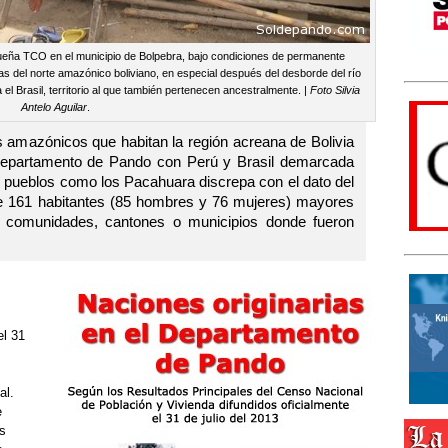
eña TCO en el municipio de Bolpebra, bajo condiciones de permanente
s del norte amazónico boliviano, en especial después del desborde del río
 el Brasil, territorio al que también pertenecen ancestralmente. |
Foto Silvia
Antelo Aguilar
.
s amazónicos que habitan la región acreana de Bolivia
 departamento de Pando con Perú y Brasil demarcada
e pueblos como los Pacahuara discrepa con el dato del
e 161 habitantes (85 hombres y 76 mujeres) mayores
s comunidades, cantones o municipios donde fueron
el 31
al.
e
es