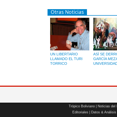
Otras Noticias
UN LIBERTARIO
ASÍ SE DERR
LLAMADO EL TURI
GARCÍA MEZA
TORRICO
UNIVERSIDA
Trópico Boliviano
|
Noticias del
Editoriales
|
Datos & Análisis