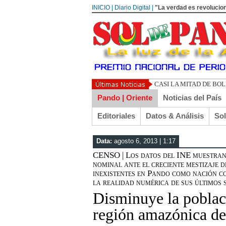
INICIO | Diario Digital |
"La verdad es revolucion
UN LIBERTARIO
Pando | Oriente
Noticias del País
Editoriales
Datos & Análisis
So
Data:
agosto 6, 2013 | 1:17
CENSO | Los datos del INE muestran 
nominal ante el creciente mestizaje d
inexistentes en Pando como nación co
la realidad numérica de sus últimos s
Disminuye la poblaci
región amazónica de