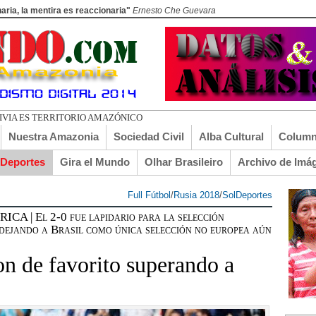
aria, la mentira es reaccionaria"
Ernesto Che Guevara
ADO EL TU
Nuestra Amazonia
Sociedad Civil
Alba Cultural
Column
lDeportes
Gira el Mundo
Olhar Brasileiro
Archivo de Imá
Full Fútbol
/
Rusia 2018
/
SolDeportes
 El 2-0 fue lapidario para la selección
dejando a Brasil como única selección no europea aún
don de favorito superando a