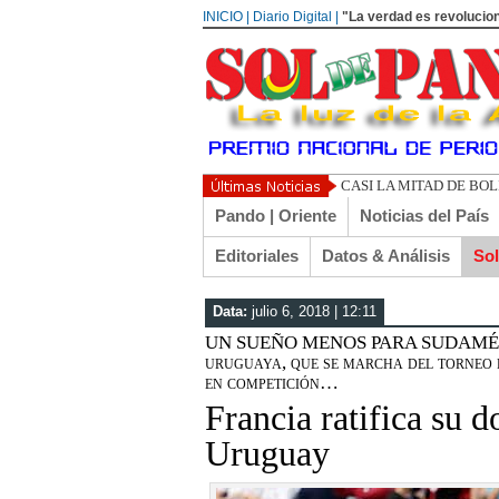
INICIO | Diario Digital |
"La verdad es revolucion
UN LIBERTARIO LLAM
Pando | Oriente
Noticias del País
Editoriales
Datos & Análisis
So
Data:
julio 6, 2018 | 12:11
UN SUEÑO MENOS PARA SUDAMÉRICA |
uruguaya, que se marcha del torneo 
en competición…
Francia ratifica su 
Uruguay