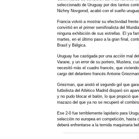
seleccionado de Uruguay por dos tantos contra
Nizhny Novgorod, acabó con el sueño uruguay
Francia volvió a mostrar su efectividad frent
convirtió en el primer semifinalista del Mundi
ninguna exhibición de sus estrellas. El ya fa
martes, en el último paso a la gran final, con
Brasil y Bélgica.
Uruguay fue castigada por una acción mal de
Varane, y un error de su portero, Muslera, c
necesitó más el cuadro francés, que vivien
cargo del delantero francés Antoine Griezman
Griezman, que anotó el segundo gol que garant
futbolista del Atlético Madrid disparó sin apar
y no pudo blocar el balón, lo que propició que
mazazo del que ya no se recuperó el combin
Ese 2-0 fue terriblemente lapidario para Uru
selección no europea en competición, hasta 
deberá enfrentarse a la temida maquinaria be