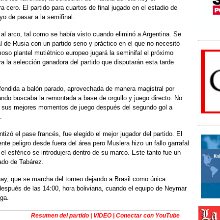
 cero. El partido para cuartos de final jugado en el estadio de
o de pasar a la semifinal.
e al arco, tal como se había visto cuando eliminó a Argentina. Se
al de Rusia con un partido serio y práctico en el que no necesitó
moso plantel mutiétnico europeo jugará la seminifal el próximo
tra la selección ganadora del partido que disputarán esta tarde
fendida a balón parado, aprovechada de manera magistral por
uando buscaba la remontada a base de orgullo y juego directo. No
do sus mejores momentos de juego después del segundo gol a
.
izó el pase francés, fue elegido el mejor jugador del partido. El
ente peligro desde fuera del área pero Muslera hizo un fallo garrafal
 el esférico se introdujera dentro de su marco. Este tanto fue un
ado de Tabárez.
guay, que se marcha del torneo dejando a Brasil como única
después de las 14:00, hora boliviana, cuando el equipo de Neymar
lga.
Resumen del partido | VIDEO | Conectar con YouTube